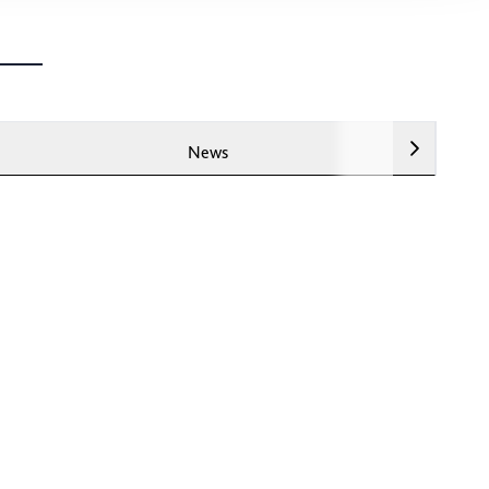
ung. Sie
rung oder
News