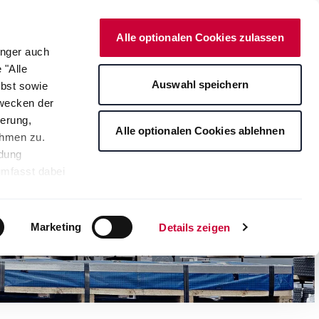
Deutsch
Kontakt
Onlineshop
Alle optionalen Cookies zulassen
änger auch
 "Alle
rte
Auswahl speichern
lbst sowie
Zwecken der
erung,
Alle optionalen Cookies ablehnen
ahmen zu.
ndung
umfasst dabei
leichbares
rden auf die
tere
Marketing
Details zeigen
ng Ihrer
. Je nach den
s ablehnen"