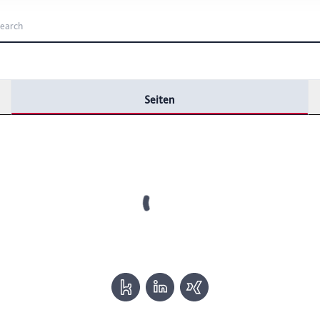
icherweise einige Funktionen der Website nicht mehr zur Verfüg
ederzeit mit Wirkung für die Zukunft in unserer Datenschutzerklä
nschutz-Symbols am Ende der Seite widerrufen.
Seiten