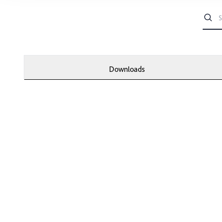
wählen, stehen Ihnen mögl
können Ihre Einwilligung j
durch Anklicken des Date
Downloads