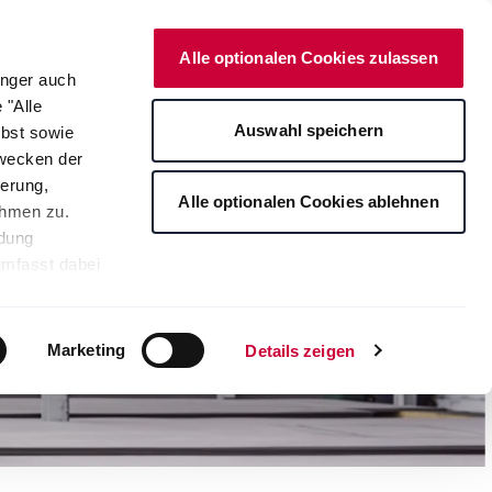
Deutsch
Kontakt
Onlineshop
Alle optionalen Cookies zulassen
änger auch
 "Alle
rte
Auswahl speichern
lbst sowie
Zwecken der
erung,
Alle optionalen Cookies ablehnen
ahmen zu.
ndung
umfasst dabei
leichbares
rden auf die
tere
Marketing
Details zeigen
ng Ihrer
. Je nach den
s ablehnen"