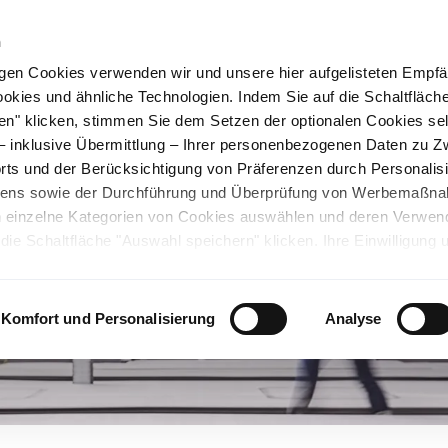
n
gen Cookies verwenden wir und unsere hier aufgelisteten Empf
ookies und ähnliche Technologien. Indem Sie auf die Schaltfläche
rüner Stahl
Nachhaltigkeit
Karriere
Stando
en" klicken, stimmen Sie dem Setzen der optionalen Cookies se
 – inklusive Übermittlung – Ihrer personenbezogenen Daten zu 
ts und der Berücksichtigung von Präferenzen durch Personalisi
tens sowie der Durchführung und Überprüfung von Werbemaßn
ch einzelne Kategorien von Cookies auswählen und deren Verwe
ie Schaltfläche "Auswahl speichern" klicken. Ihre Einwilligung 
unsicheren Drittländern. Wir weisen auf ein nicht mit der EU verg
chen Ländern hin. Es besteht u.a. das Risiko, dass dortige Behö
ifen können und Ihre Datenschutzrechte eingeschränkt sind. Wei
Komfort und Personalisierung
Analyse
deten Cookies und ähnlichen Technologien sowie zur Verarbeitu
 z.B. zu den verarbeiteten Daten, den Speicherdauern und den
ie durch Anklicken von "Details zeigen" oder durch Aufrufen
ärung
, die am Ende der Webseite verlinkt ist, wählen und finden
llungen oder wenn Sie die Schaltfläche "Alle optionalen Cookie