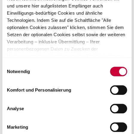
mit Worthington Steel weiter voran
und unsere hier aufgelisteten Empfänger auch
Einwilligungs-bedürftige Cookies und ähnliche
Technologien. Indem Sie auf die Schaltfläche "Alle
Zur Pressemitteilung
optionalen Cookies zulassen" klicken, stimmen Sie dem
Setzen der optionalen Cookies selbst sowie der weiteren
Verarbeitung – inklusive Übermittlung – Ihrer
personenbezogenen Daten zu Zwecken der
Verbesserung Ihres Komforts und der Berücksichtigung
von Präferenzen durch Personalisierung, Analyse des
Einwilligungsauswahl
Nutzerverhaltens sowie der Durchführung und
Notwendig
Überprüfung von Werbemaßnahmen zu. Alternativ
können Sie auch einzelne Kategorien von Cookies
Komfort und Personalisierung
auswählen und deren Verwendung zustimmen, indem Sie
auf die Schaltfläche "Auswahl speichern" klicken. Ihre
Einwilligung umfasst dabei stets die Verarbeitung in
Analyse
unsicheren Drittländern. Wir weisen auf ein nicht mit der
Zwischenbericht 2026
EU vergleichbares Datenschutzniveau bei solchen
Alle wichtigen Kennzahlen und strategischen Maßnahmen
Marketing
Ländern hin. Es besteht u.a. das Risiko, dass dortige