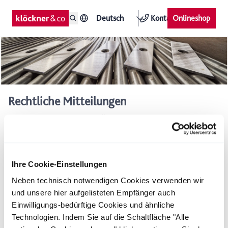
Deutsch
Kontakt
Onlineshop
Rechtliche Mitteilungen
Hier bieten wir Ihnen einen Überblick über alle Ad-hoc-
Meldungen, Stimmrechtsmitteilungen, Managers‘
Transactions und weitere Bekanntmachungen.
Ihre Cookie-Einstellungen
Ad-hoc-Meldungen
Neben technisch notwendigen Cookies verwenden wir
und unsere hier aufgelisteten Empfänger auch
Zur Übersicht
Einwilligungs-bedürftige Cookies und ähnliche
Technologien. Indem Sie auf die Schaltfläche "Alle