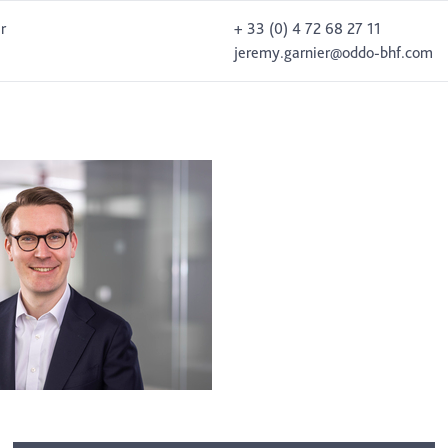
r
+ 33 (0) 4 72 68 27 11
jeremy.garnier@oddo-bhf.com