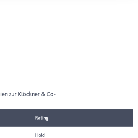
ung. Sie
rung oder
dien zur Klöckner & Co-
Rating
Hold