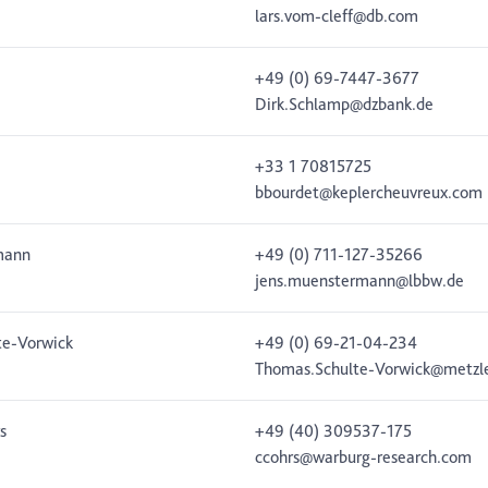
lars.vom-cleff@db.com
+49 (0) 69-7447-3677
Dirk.Schlamp@dzbank.de
+33 1 70815725
bbourdet@keplercheuvreux.com
mann
+49 (0) 711-127-35266
jens.muenstermann@lbbw.de
te-Vorwick
+49 (0) 69-21-04-234
Thomas.Schulte-Vorwick@metzl
s
+49 (40) 309537-175
ccohrs@warburg-research.com