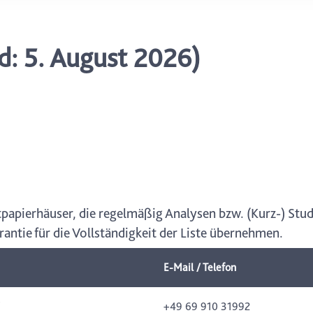
icherweise einige Funktionen der Website nicht mehr zur Verfüg
ederzeit mit Wirkung für die Zukunft in unserer Datenschutzerklä
nschutz-Symbols am Ende der Seite widerrufen.
: 5. August 2026)
papierhäuser, die regelmäßig Analysen bzw. (Kurz-) Stu
antie für die Vollständigkeit der Liste übernehmen.
E-Mail / Telefon
+49 69 910 31992