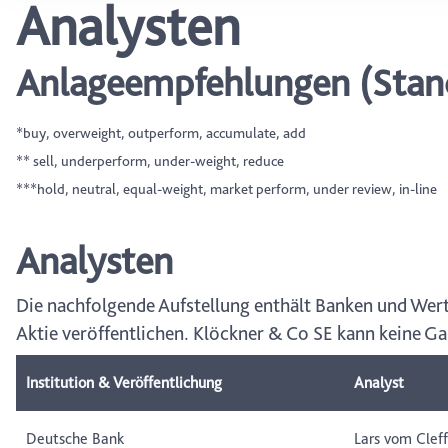
Analysten
wählen, stehen Ihnen mögl
können Ihre Einwilligung j
durch Anklicken des Date
Anlageempfehlungen (Stand
*buy, overweight, outperform, accumulate, add
** sell, underperform, under-weight, reduce
***hold, neutral, equal-weight, market perform, under review, in-line
Analysten
Die nachfolgende Aufstellung enthält Banken und Wert
Aktie veröffentlichen. Klöckner & Co SE kann keine Gar
Institution & Veröffentlichung
Analyst
Deutsche Bank
Lars vom Cleff