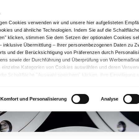
n
gen Cookies verwenden wir und unsere hier aufgelisteten Empf
ookies und ähnliche Technologien. Indem Sie auf die Schaltfläche
rüner Stahl
Nachhaltigkeit
Karriere
Stando
en" klicken, stimmen Sie dem Setzen der optionalen Cookies se
 – inklusive Übermittlung – Ihrer personenbezogenen Daten zu 
ts und der Berücksichtigung von Präferenzen durch Personalisi
tens sowie der Durchführung und Überprüfung von Werbemaßn
ch einzelne Kategorien von Cookies auswählen und deren Verwe
ie Schaltfläche "Auswahl speichern" klicken. Ihre Einwilligung 
unsicheren Drittländern. Wir weisen auf ein nicht mit der EU verg
chen Ländern hin. Es besteht u.a. das Risiko, dass dortige Behö
ifen können und Ihre Datenschutzrechte eingeschränkt sind. Wei
Komfort und Personalisierung
Analyse
deten Cookies und ähnlichen Technologien sowie zur Verarbeitu
 z.B. zu den verarbeiteten Daten, den Speicherdauern und den
ie durch Anklicken von "Details zeigen" oder durch Aufrufen
ärung
, die am Ende der Webseite verlinkt ist, wählen und finden
llungen oder wenn Sie die Schaltfläche "Alle optionalen Cookie