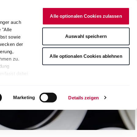
Deutsch
Kontakt
Onlineshop
Alle optionalen Cookies zulassen
änger auch
 "Alle
rte
Auswahl speichern
lbst sowie
Zwecken der
erung,
Alle optionalen Cookies ablehnen
ahmen zu.
ndung
umfasst dabei
leichbares
rden auf die
tere
Marketing
Details zeigen
ng Ihrer
. Je nach den
s ablehnen"