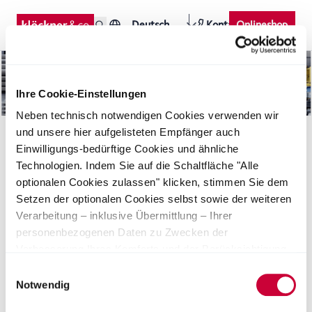
Deutsch
Kontakt
Onlineshop
Ihre Cookie-Einstellungen
Neben technisch notwendigen Cookies verwenden wir
und unsere hier aufgelisteten Empfänger auch
Einwilligungs-bedürftige Cookies und ähnliche
Technologien. Indem Sie auf die Schaltfläche "Alle
optionalen Cookies zulassen" klicken, stimmen Sie dem
Setzen der optionalen Cookies selbst sowie der weiteren
Verarbeitung – inklusive Übermittlung – Ihrer
Downloads
Seiten
News
personenbezogenen Daten zu Zwecken der
Verbesserung Ihres Komforts und der Berücksichtigung
von Präferenzen durch Personalisierung, Analyse des
Einwilligungsauswahl
Nutzerverhaltens sowie der Durchführung und
Notwendig
Überprüfung von Werbemaßnahmen zu. Alternativ