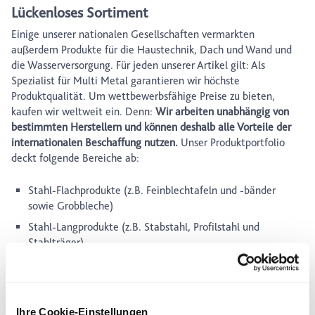
Lückenloses Sortiment
Einige unserer nationalen Gesellschaften vermarkten
außerdem Produkte für die Haustechnik, Dach und Wand und
die Wasserversorgung. Für jeden unserer Artikel gilt: Als
Spezialist für Multi Metal garantieren wir höchste
Produktqualität. Um wettbewerbsfähige Preise zu bieten,
kaufen wir weltweit ein. Denn:
Wir arbeiten unabhängig von
bestimmten Herstellern und können deshalb alle Vorteile der
internationalen Beschaffung nutzen.
Unser Produktportfolio
deckt folgende Bereiche ab:
Stahl-Flachprodukte (z.B. Feinblechtafeln und -bänder
sowie Grobbleche)
Stahl-Langprodukte (z.B. Stabstahl, Profilstahl und
Stahlträger)
Rohre und Hohlprofile (z.B. Stahlbauhohlprofile,
Präzisionsrohre und nahtlose Dickwandrohre)
Rostfrei und Qualitätsstahl (z.B. Bleche, Profile und Rohre
Ihre Cookie-Einstellungen