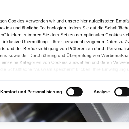
n
gen Cookies verwenden wir und unsere hier aufgelisteten Empf
ookies und ähnliche Technologien. Indem Sie auf die Schaltfläche
rüner Stahl
Nachhaltigkeit
Karriere
Stando
en" klicken, stimmen Sie dem Setzen der optionalen Cookies se
 – inklusive Übermittlung – Ihrer personenbezogenen Daten zu 
ts und der Berücksichtigung von Präferenzen durch Personalisi
tens sowie der Durchführung und Überprüfung von Werbemaßn
ch einzelne Kategorien von Cookies auswählen und deren Verwe
ie Schaltfläche "Auswahl speichern" klicken. Ihre Einwilligung 
unsicheren Drittländern. Wir weisen auf ein nicht mit der EU verg
chen Ländern hin. Es besteht u.a. das Risiko, dass dortige Behö
ifen können und Ihre Datenschutzrechte eingeschränkt sind. Wei
Komfort und Personalisierung
Analyse
deten Cookies und ähnlichen Technologien sowie zur Verarbeitu
 z.B. zu den verarbeiteten Daten, den Speicherdauern und den
ie durch Anklicken von "Details zeigen" oder durch Aufrufen
ärung
, die am Ende der Webseite verlinkt ist, wählen und finden
llungen oder wenn Sie die Schaltfläche "Alle optionalen Cookie