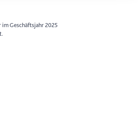
ung. Sie
rung oder
r im Geschäftsjahr 2025
t.