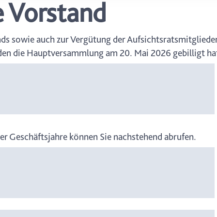
e Vorstand
icherweise einige Funktionen der Website nicht mehr zur Verfüg
ederzeit mit Wirkung für die Zukunft in unserer Datenschutzerklä
nschutz-Symbols am Ende der Seite widerrufen.
ds sowie auch zur Vergütung der Aufsichtsratsmitgliede
en die Hauptversammlung am 20. Mai 2026 gebilligt ha
rer Geschäftsjahre können Sie nachstehend abrufen.