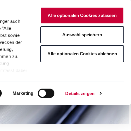
Deutsch
Kontakt
Onlineshop
Alle optionalen Cookies zulassen
änger auch
 "Alle
rte
Auswahl speichern
lbst sowie
Zwecken der
erung,
Alle optionalen Cookies ablehnen
ahmen zu.
ndung
umfasst dabei
leichbares
rden auf die
tere
Marketing
Details zeigen
ng Ihrer
. Je nach den
s ablehnen"