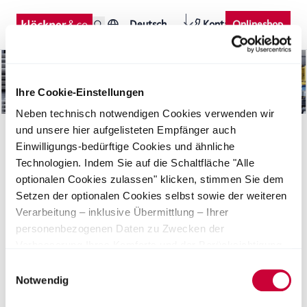
Deutsch
Kontakt
Onlineshop
Ihre Cookie-Einstellungen
Neben technisch notwendigen Cookies verwenden wir
und unsere hier aufgelisteten Empfänger auch
Einwilligungs-bedürftige Cookies und ähnliche
Technologien. Indem Sie auf die Schaltfläche "Alle
optionalen Cookies zulassen" klicken, stimmen Sie dem
Setzen der optionalen Cookies selbst sowie der weiteren
Verarbeitung – inklusive Übermittlung – Ihrer
Downloads
Seiten
News
personenbezogenen Daten zu Zwecken der
Verbesserung Ihres Komforts und der Berücksichtigung
von Präferenzen durch Personalisierung, Analyse des
Einwilligungsauswahl
Nutzerverhaltens sowie der Durchführung und
Notwendig
Überprüfung von Werbemaßnahmen zu. Alternativ