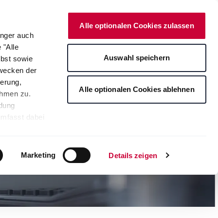
Deutsch
Kontakt
Onlineshop
Alle optionalen Cookies zulassen
änger auch
 "Alle
rte
Auswahl speichern
lbst sowie
Zwecken der
erung,
Alle optionalen Cookies ablehnen
ahmen zu.
ndung
umfasst dabei
leichbares
rden auf die
tere
Marketing
Details zeigen
ng Ihrer
. Je nach den
s ablehnen"