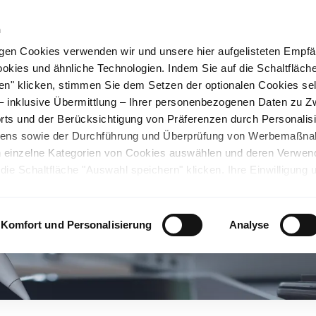
n
gen Cookies verwenden wir und unsere hier aufgelisteten Empf
ookies und ähnliche Technologien. Indem Sie auf die Schaltfläche
rüner Stahl
Nachhaltigkeit
Karriere
Stando
en" klicken, stimmen Sie dem Setzen der optionalen Cookies se
 – inklusive Übermittlung – Ihrer personenbezogenen Daten zu 
ts und der Berücksichtigung von Präferenzen durch Personalisi
tens sowie der Durchführung und Überprüfung von Werbemaßn
ch einzelne Kategorien von Cookies auswählen und deren Verwe
ie Schaltfläche "Auswahl speichern" klicken. Ihre Einwilligung 
unsicheren Drittländern. Wir weisen auf ein nicht mit der EU verg
chen Ländern hin. Es besteht u.a. das Risiko, dass dortige Behö
ifen können und Ihre Datenschutzrechte eingeschränkt sind. Wei
Komfort und Personalisierung
Analyse
deten Cookies und ähnlichen Technologien sowie zur Verarbeitu
 z.B. zu den verarbeiteten Daten, den Speicherdauern und den
ie durch Anklicken von "Details zeigen" oder durch Aufrufen
ärung
, die am Ende der Webseite verlinkt ist, wählen und finden
llungen oder wenn Sie die Schaltfläche "Alle optionalen Cookie