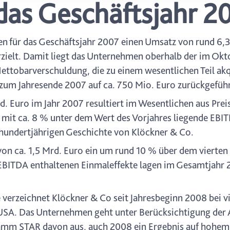
 das Geschäftsjahr 2
icherweise einige Funktionen der Website nicht mehr zur Verfüg
ederzeit mit Wirkung für die Zukunft in unserer Datenschutzerklä
nschutz-Symbols am Ende der Seite widerrufen.
n für das Geschäftsjahr 2007 einen Umsatz von rund 6,3
rzielt. Damit liegt das Unternehmen oberhalb der im Ok
ttobarverschuldung, die zu einem wesentlichen Teil akq
zum Jahresende 2007 auf ca. 750 Mio. Euro zurückgeführ
. Euro im Jahr 2007 resultiert im Wesentlichen aus Pre
n mit ca. 8 % unter dem Wert des Vorjahres liegende EB
r hundertjährigen Geschichte von Klöckner & Co.
von ca. 1,5 Mrd. Euro ein um rund 10 % über dem vierten
m EBITDA enthaltenen Einmaleffekte lagen im Gesamtjahr 
verzeichnet Klöckner & Co seit Jahresbeginn 2008 bei v
 USA. Das Unternehmen geht unter Berücksichtigung der 
m STAR davon aus, auch 2008 ein Ergebnis auf hohem 