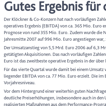
Gutes Ergebnis für
wählen, stehen Ihnen mögl
können Ihre Einwilligung j
durch Anklicken des Date
Der Klöckner & Co-Konzern hat nach vorläufigen Zahle
operatives Ergebnis (EBITDA) von ca. 365 Mio. Euro e
Prognose von rund 355 Mio. Euro. Zudem wurde die Ne
Jahresmitte 2007 auf 996 Mio. Euro angestiegen war, 
Der Umsatzanstieg von 5,5 Mrd. Euro 2006 auf 6,3 Mrd
getätigten Akquisitionen. Das nach vorläufigen Zahle
Euro ist das zweitbeste operative Ergebnis in der übe
Für das vierte Quartal wurde damit bei einem Umsatz 
liegender EBITDA von ca. 77 Mio. Euro erzielt. Die i
Vorjahresniveau.
Vor dem Hintergrund einer weiterhin guten Nachfrage 
deutliche Preiserhöhungen, insbesondere auch in den
realisierten Maßnahmen aus dem Performance-Program