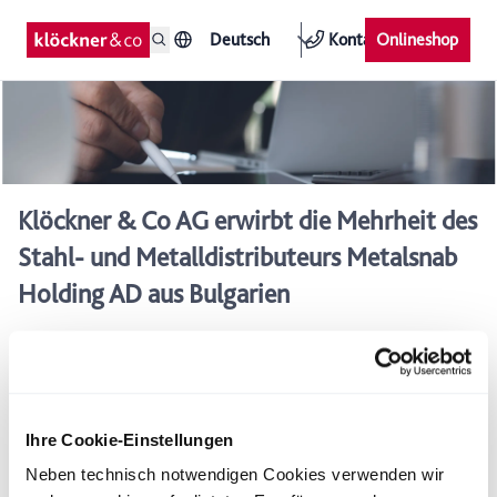
Deutsch
Kontakt
Onlineshop
Klöckner & Co AG erwirbt die Mehrheit des
Stahl- und Metalldistributeurs Metalsnab
Holding AD aus Bulgarien
Klöckner & Co hält zukünftig 77,3 Prozent der Anteile der
Metalsnab Holding AD, Bulgarien
Übernahme einer herausragenden Marktposition in
Bulgarien
Ihre Cookie-Einstellungen
Neben technisch notwendigen Cookies verwenden wir
Die Klöckner & Co Aktiengesellschaft übernimmt die Mehrheit