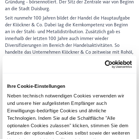
Gründung - börsennotiert. Der Sitz der Zentrale war von Beginn
an die Stadt Duisburg.
Seit nunmehr 100 Jahren bildet der Handel die Hauptaufgabe
der Klöckner & Co. Dabei lag die Kernkompetenz von Beginn
an in der Stahl- und Metalldistribution. Zusätzlich gab es
innerhalb der letzten 100 Jahre auch immer wieder
Diversifizierungen im Bereich der Handelsaktivitäten. So
handelte das Unternehmen Klöckner & Co zeitweise mit Rohöl,
Chemikalien und Baubedarf, war im Transportbereich tätig und
errichtete weltweit Industrieanlagen.
Die ebenfalls von Peter Klöckner gegründeten Unternehmen
Klöckner Werke AG (Gründung 1923) sowie Klöckner Humboldt
Ihre Cookie-Einstellungen
Deutz AG - heutige Deutz AG - (Gründung 1938) waren viele
Jahre lang eng mit Klöckner & Co verbunden. Heute sind diese
Neben technisch notwendigen Cookies verwenden wir
Unternehmen rechtlich und wirtschaftlich eigenständig und
und unsere hier aufgelisteten Empfänger auch
stehen in keiner gesellschaftlich-rechtlichen Verbindung zur
Einwilligungs-bedürftige Cookies und ähnliche
Klöckner & Co-Gruppe.
Technologien. Indem Sie auf die Schaltfläche "Alle
Die Stärke von Klöckner & Co war immer die Nähe zum
optionalen Cookies zulassen" klicken, stimmen Sie dem
Kunden. Bereits im Gründungsjahr 1906 entstanden die ersten
Setzen der optionalen Cookies selbst sowie der weiteren
Niederlassungen in Köln und Düsseldorf. In den 1920er- und