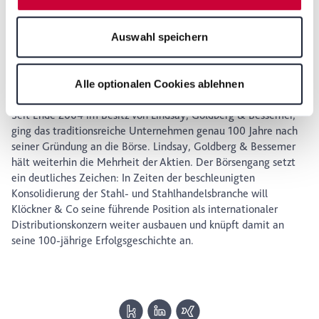
können Sie durch Anklicken von "Details zeigen" oder
Seit 1998 konzentriert sich das Unternehmen wieder auf sein
durch Aufrufen unserer
Datenschutzerklärung
, die am
traditionelles Kerngeschäft, den Stahl- und Metallhandel, und
Auswahl speichern
Ende der Webseite verlinkt ist, wählen und finden. Je
entwickelte sich zu einem modernen multi metal distributor.
nach den von Ihnen gewählten Einstellungen oder wenn
Heute ist die Klöckner & Co-Gruppe in allen wichtigen
Sie die Schaltfläche "Alle optionalen Cookies ablehnen"
Märkten in Europa sowie in Nordamerika mit eigenen
Alle optionalen Cookies ablehnen
Tochtergesellschaften für ihre Kunden tätig.
wählen, stehen Ihnen möglicherweise einige Funktionen
der Website nicht mehr zur Verfügung. Sie können Ihre
Seit Ende 2004 im Besitz von Lindsay, Goldberg & Bessemer,
Einwilligung jederzeit mit Wirkung für die Zukunft in
ging das traditionsreiche Unternehmen genau 100 Jahre nach
unserer Datenschutzerklärung oder durch Anklicken des
seiner Gründung an die Börse. Lindsay, Goldberg & Bessemer
hält weiterhin die Mehrheit der Aktien. Der Börsengang setzt
Datenschutz-Symbols am Ende der Seite widerrufen.
ein deutliches Zeichen: In Zeiten der beschleunigten
Konsolidierung der Stahl- und Stahlhandelsbranche will
Klöckner & Co seine führende Position als internationaler
Distributionskonzern weiter ausbauen und knüpft damit an
seine 100-jährige Erfolgsgeschichte an.