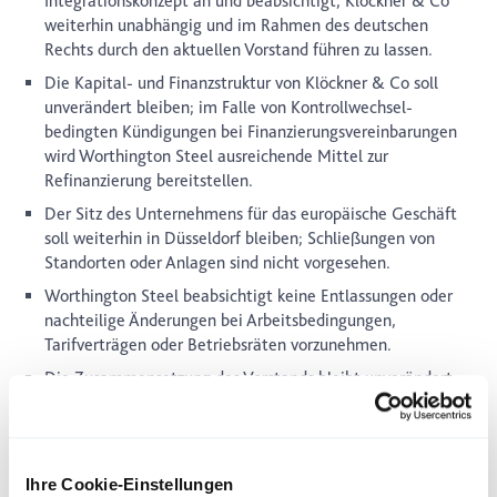
Integrationskonzept an und beabsichtigt, Klöckner & Co
weiterhin unabhängig und im Rahmen des deutschen
Rechts durch den aktuellen Vorstand führen zu lassen.
Die Kapital- und Finanzstruktur von Klöckner & Co soll
unverändert bleiben; im Falle von Kontrollwechsel-
bedingten Kündigungen bei Finanzierungsvereinbarungen
wird Worthington Steel ausreichende Mittel zur
Refinanzierung bereitstellen.
Der Sitz des Unternehmens für das europäische Geschäft
soll weiterhin in Düsseldorf bleiben; Schließungen von
Standorten oder Anlagen sind nicht vorgesehen.
Worthington Steel beabsichtigt keine Entlassungen oder
nachteilige Änderungen bei Arbeitsbedingungen,
Tarifverträgen oder Betriebsräten vorzunehmen.
Die Zusammensetzung des Vorstands bleibt unverändert;
der Vorstand genießt das volle Vertrauen des Aufsichtsrats.
Die Größe des Aufsichtsrats bleibt ebenfalls bestehen;
Worthington Steel wird nach Vollzug des Angebots als
strategischer Partner angemessen vertreten sein.
Ihre Cookie-Einstellungen