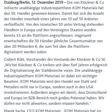
Duisburg/Berlin, 12. Dezember 2019 –
Die von Klöckner & Co
initiierte unabhängige Industrieplattform XOM Materials hat
den 50. Händler gewinnen können. Damit hat sich die Anzahl
der Händler innerhalb eines Jahres von 10 auf 50 Anbieter
verfünffacht. Von den inzwischen 50 unter Vertrag stehenden
Händlern in Europa und den Vereinigten Staaten wurden
bereits 33 an die Plattform angeschlossen. Insgesamt
erwirtschaften die 50 Händler jährliche Gesamtumsätze von
über 20 Milliarden €, die zum Teil über die Plattform
digitalisiert werden sollen.
Gisbert Rühl, Vorsitzender des Vorstands der Klöckner & Co SE:
„Wir bei Klöckner & Co treiben seit über fünf Jahren erfolgreich
die Digitalisierung der Stahlbranche voran. Die unabhängige
Industrieplattform XOM Materials ist dabei ein wichtiger
Baustein. XOM Materials wird den Handel von Stahl und
Metallen nicht nur in Europa, sondern auch in den USA
revolutionieren. Außerdem zeigen wir damit, dass Deutschland
und Europa im B2B-Bereich noch großes Potenzial haben. Wir
dürfen nur nicht abwarten, sondern müssen handeln.“
Marek Sacha, CEO XOM Materials: „XOM Materials hat im