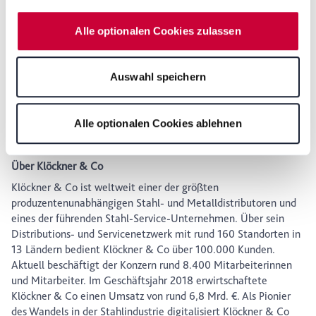
beschäftigt rund 50 Mitarbeiter in Deutschland und den USA.
personenbezogenen Daten, z.B. zu den verarbeiteten
Alle optionalen Cookies zulassen
Daten, den Speicherdauern und den Datenempfängern,
können Sie durch Anklicken von "Details zeigen" oder
Ansprechpartner XOM Materials GmbH
durch Aufrufen unserer
Datenschutzerklärung
, die am
Auswahl speichern
Anne-Laure de Noblet
Ende der Webseite verlinkt ist, wählen und finden. Je
Head of Marketing
nach den von Ihnen gewählten Einstellungen oder wenn
Telefon:
+49 172 586 31 96
Sie die Schaltfläche "Alle optionalen Cookies ablehnen"
Alle optionalen Cookies ablehnen
E-Mail:
anne-laure.denoblet@xom-materials.com
wählen, stehen Ihnen möglicherweise einige Funktionen
der Website nicht mehr zur Verfügung. Sie können Ihre
Über Klöckner & Co
Einwilligung jederzeit mit Wirkung für die Zukunft in
unserer Datenschutzerklärung oder durch Anklicken des
Klöckner & Co ist weltweit einer der größten
Datenschutz-Symbols am Ende der Seite widerrufen.
produzentenunabhängigen Stahl- und Metalldistributoren und
eines der führenden Stahl-Service-Unternehmen. Über sein
Distributions- und Servicenetzwerk mit rund 160 Standorten in
13 Ländern bedient Klöckner & Co über 100.000 Kunden.
Aktuell beschäftigt der Konzern rund 8.400 Mitarbeiterinnen
und Mitarbeiter. Im Geschäftsjahr 2018 erwirtschaftete
Klöckner & Co einen Umsatz von rund 6,8 Mrd. €. Als Pionier
des Wandels in der Stahlindustrie digitalisiert Klöckner & Co