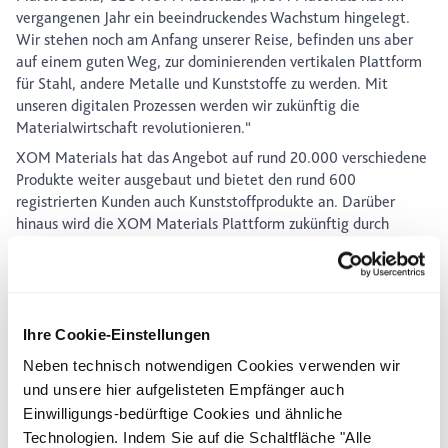
vergangenen Jahr ein beeindruckendes Wachstum hingelegt.
Wir stehen noch am Anfang unserer Reise, befinden uns aber
auf einem guten Weg, zur dominierenden vertikalen Plattform
für Stahl, andere Metalle und Kunststoffe zu werden. Mit
unseren digitalen Prozessen werden wir zukünftig die
Materialwirtschaft revolutionieren.“
XOM Materials hat das Angebot auf rund 20.000 verschiedene
Produkte weiter ausgebaut und bietet den rund 600
registrierten Kunden auch Kunststoffprodukte an. Darüber
hinaus wird die XOM Materials Plattform zukünftig durch
eShops und eProcurement-Lösungen komplementiert. Neben
der Erweiterung des Produktportfolios baut XOM Materials
auch die internationale Präsenz weiter aus: Allein in Spanien
haben bereits zehn Händler einen Vertrag zur Teilnahme an der
Plattform unterzeichnet.
Ihre Cookie-Einstellungen
Mit der Vertragsunterzeichnung des 50. Händlers erreicht XOM
Neben technisch notwendigen Cookies verwenden wir
Materials einen wichtigen Meilenstein in der noch jungen
und unsere hier aufgelisteten Empfänger auch
Unternehmensgeschichte. XOM Materials wurde 2017 in Berlin
Einwilligungs-bedürftige Cookies und ähnliche
mit dem Ziel gegründet, eine Beschaffungsplattform für alle
Technologien. Indem Sie auf die Schaltfläche "Alle