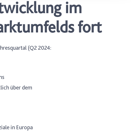
ntwicklung im
ung. Sie
rung oder
arktumfelds fort
ahresquartal (Q2 2024:
ms
tlich über dem
iale in Europa