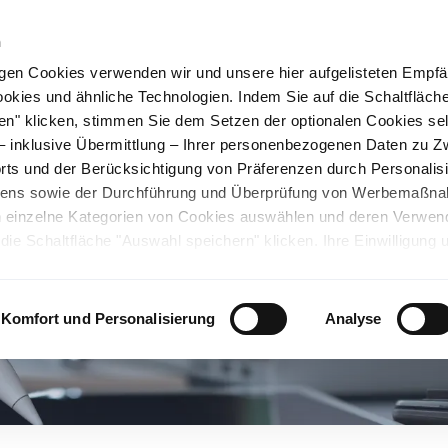
n
gen Cookies verwenden wir und unsere hier aufgelisteten Empf
ookies und ähnliche Technologien. Indem Sie auf die Schaltfläche
rüner Stahl
Nachhaltigkeit
Karriere
Stando
en" klicken, stimmen Sie dem Setzen der optionalen Cookies se
 – inklusive Übermittlung – Ihrer personenbezogenen Daten zu 
ts und der Berücksichtigung von Präferenzen durch Personalisi
tens sowie der Durchführung und Überprüfung von Werbemaßn
ch einzelne Kategorien von Cookies auswählen und deren Verwe
ie Schaltfläche "Auswahl speichern" klicken. Ihre Einwilligung 
unsicheren Drittländern. Wir weisen auf ein nicht mit der EU verg
chen Ländern hin. Es besteht u.a. das Risiko, dass dortige Behö
ifen können und Ihre Datenschutzrechte eingeschränkt sind. Wei
Komfort und Personalisierung
Analyse
deten Cookies und ähnlichen Technologien sowie zur Verarbeitu
 z.B. zu den verarbeiteten Daten, den Speicherdauern und den
ie durch Anklicken von "Details zeigen" oder durch Aufrufen
ärung
, die am Ende der Webseite verlinkt ist, wählen und finden
llungen oder wenn Sie die Schaltfläche "Alle optionalen Cookie