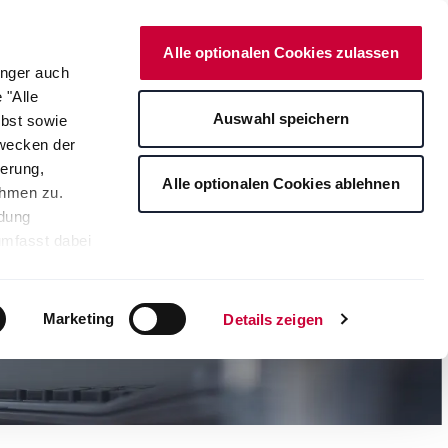
Deutsch
Kontakt
Onlineshop
Alle optionalen Cookies zulassen
änger auch
 "Alle
rte
Auswahl speichern
lbst sowie
Zwecken der
erung,
Alle optionalen Cookies ablehnen
ahmen zu.
ndung
umfasst dabei
leichbares
rden auf die
tere
Marketing
Details zeigen
ng Ihrer
. Je nach den
s ablehnen"