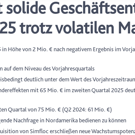
t solide Geschäftse
icherweise einige Funktionen der Website nicht mehr zur Verfüg
ederzeit mit Wirkung für die Zukunft in unserer Datenschutzerklä
nschutz-Symbols am Ende der Seite widerrufen.
25 trotz volatilen M
 in Höhe von 2 Mio. € nach negativem Ergebnis im Vorj
n auf dem Niveau des Vorjahresquartals
isbedingt deutlich unter dem Wert des Vorjahreszeitrau
ndereffekten mit 65 Mio. € im zweiten Quartal 2025 deu
iten Quartal von 75 Mio. € (Q2 2024: 61 Mio. €)
eigende Nachfrage in Nordamerika bedienen zu können
quisition von Simfloc erschließen neue Wachstumspotenz