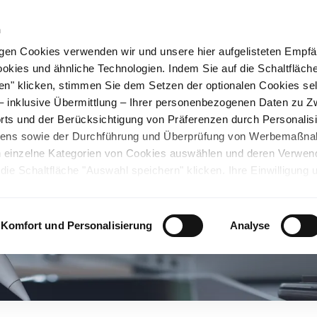
n
gen Cookies verwenden wir und unsere hier aufgelisteten Empf
ookies und ähnliche Technologien. Indem Sie auf die Schaltfläche
rüner Stahl
Nachhaltigkeit
Karriere
Stando
en" klicken, stimmen Sie dem Setzen der optionalen Cookies se
 – inklusive Übermittlung – Ihrer personenbezogenen Daten zu 
ts und der Berücksichtigung von Präferenzen durch Personalisi
tens sowie der Durchführung und Überprüfung von Werbemaßn
ch einzelne Kategorien von Cookies auswählen und deren Verwe
ie Schaltfläche "Auswahl speichern" klicken. Ihre Einwilligung 
unsicheren Drittländern. Wir weisen auf ein nicht mit der EU verg
chen Ländern hin. Es besteht u.a. das Risiko, dass dortige Behö
ifen können und Ihre Datenschutzrechte eingeschränkt sind. Wei
Komfort und Personalisierung
Analyse
deten Cookies und ähnlichen Technologien sowie zur Verarbeitu
 z.B. zu den verarbeiteten Daten, den Speicherdauern und den
ie durch Anklicken von "Details zeigen" oder durch Aufrufen
ärung
, die am Ende der Webseite verlinkt ist, wählen und finden
llungen oder wenn Sie die Schaltfläche "Alle optionalen Cookie