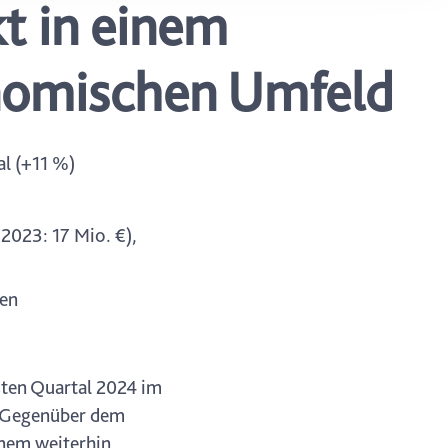
t in einem
ung. Sie
rung oder
nomischen Umfeld
al (+11 %)
2023: 17 Mio. €),
sen
rsten Quartal 2024 im
). Gegenüber dem
inem weiterhin