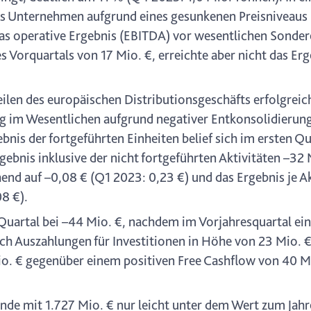
Unternehmen aufgrund eines gesunkenen Preisniveaus i
Das operative Ergebnis (EBITDA) vor wesentlichen Sonder
 Vorquartals von 17 Mio. €, erreichte aber nicht das Erg
len des europäischen Distributionsgeschäfts erfolgreic
lag im Wesentlichen aufgrund negativer Entkonsolidierun
nis der fortgeführten Einheiten belief sich im ersten Qu
bnis inklusive der nicht fortgeführten Aktivitäten –32 M
nd auf –0,08 € (Q1 2023: 0,23 €) und das Ergebnis je Akt
8 €).
 Quartal bei –44 Mio. €, nachdem im Vorjahresquartal ein
Nach Auszahlungen für Investitionen in Höhe von 23 Mio. 
io. € gegenüber einem positiven Free Cashflow von 40 Mi
nde mit 1.727 Mio. € nur leicht unter dem Wert zum Jah