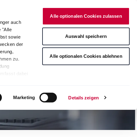
Deutsch
Kontakt
Onlineshop
Alle optionalen Cookies zulassen
änger auch
 "Alle
rte
Auswahl speichern
lbst sowie
Zwecken der
erung,
Alle optionalen Cookies ablehnen
ahmen zu.
ndung
umfasst dabei
leichbares
rden auf die
tere
Marketing
Details zeigen
ng Ihrer
. Je nach den
s ablehnen"