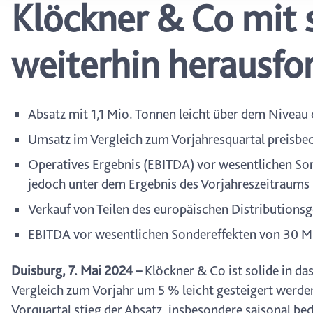
Klöckner & Co mit 
wählen, stehen Ihnen mögl
können Ihre Einwilligung j
durch Anklicken des Date
weiterhin herausf
Absatz mit 1,1 Mio. Tonnen leicht über dem Niveau 
Umsatz im Vergleich zum Vorjahresquartal preisbed
Operatives Ergebnis (EBITDA) vor wesentlichen Son
jedoch unter dem Ergebnis des Vorjahreszeitraums 
Verkauf von Teilen des europäischen Distributions
EBITDA vor wesentlichen Sondereffekten von 30 Mio
Duisburg, 7. Mai 2024
–
Klöckner & Co ist solide in da
Vergleich zum Vorjahr um 5 % leicht gesteigert werde
Vorquartal stieg der Absatz, insbesondere saisonal be