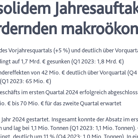
solidem Jahresauftak
icherweise einige Funktionen der Website nicht mehr zur Verfüg
ederzeit mit Wirkung für die Zukunft in unserer Datenschutzerklä
nschutz-Symbols am Ende der Seite widerrufen.
ordernden makroöko
des Vorjahresquartals (+5 %) und deutlich über Vorquart
ingt auf 1,7 Mrd. € gesunken (Q1 2023: 1,8 Mrd. €)
dereffekten von 42 Mio. € deutlich über Vorquartal (Q4 
(Q1 2023: 65 Mio. €)
geschäfts im ersten Quartal 2024 erfolgreich abgeschlos
. € bis 70 Mio. € für das zweite Quartal erwartet
s Jahr 2024 gestartet. Insgesamt konnte der Absatz im e
n und lag bei 1,1 Mio. Tonnen (Q1 2023: 1,1 Mio. Tonnen
dingt, deutlich um 11 % (Q4 2023: 1,0 Mio. Tonnen). In e