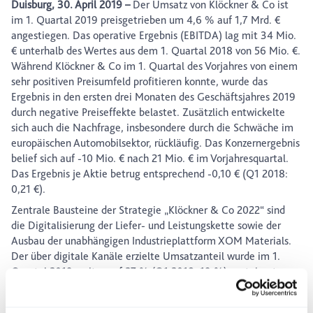
Duisburg, 30. April 2019 –
Der Umsatz von Klöckner & Co ist
im 1. Quartal 2019 preisgetrieben um 4,6 % auf 1,7 Mrd. €
angestiegen. Das operative Ergebnis (EBITDA) lag mit 34 Mio.
€ unterhalb des Wertes aus dem 1. Quartal 2018 von 56 Mio. €.
Während Klöckner & Co im 1. Quartal des Vorjahres von einem
sehr positiven Preisumfeld profitieren konnte, wurde das
Ergebnis in den ersten drei Monaten des Geschäftsjahres 2019
durch negative Preiseffekte belastet. Zusätzlich entwickelte
sich auch die Nachfrage, insbesondere durch die Schwäche im
europäischen Automobilsektor, rückläufig. Das Konzernergebnis
belief sich auf -10 Mio. € nach 21 Mio. € im Vorjahresquartal.
Das Ergebnis je Aktie betrug entsprechend -0,10 € (Q1 2018:
0,21 €).
Zentrale Bausteine der Strategie „Klöckner & Co 2022“ sind
die Digitalisierung der Liefer- und Leistungskette sowie der
Ausbau der unabhängigen Industrieplattform XOM Materials.
Der über digitale Kanäle erzielte Umsatzanteil wurde im 1.
Quartal 2019 weiter auf 27 % (Q1 2018: 19 %) gesteigert.
Auch XOM Materials ist weiter dynamisch gewachsen. So
belief sich die Zahl der bei der Plattform unter Vertrag