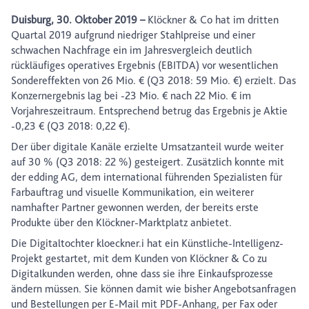
Duisburg, 30. Oktober 2019 –
Klöckner & Co hat im dritten
Quartal 2019 aufgrund niedriger Stahlpreise und einer
schwachen Nachfrage ein im Jahresvergleich deutlich
rückläufiges operatives Ergebnis (EBITDA) vor wesentlichen
Sondereffekten von 26 Mio. € (Q3 2018: 59 Mio. €) erzielt. Das
Konzernergebnis lag bei -23 Mio. € nach 22 Mio. € im
Vorjahreszeitraum. Entsprechend betrug das Ergebnis je Aktie
-0,23 € (Q3 2018: 0,22 €).
Der über digitale Kanäle erzielte Umsatzanteil wurde weiter
auf 30 % (Q3 2018: 22 %) gesteigert. Zusätzlich konnte mit
der edding AG, dem international führenden Spezialisten für
Farbauftrag und visuelle Kommunikation, ein weiterer
namhafter Partner gewonnen werden, der bereits erste
Produkte über den Klöckner-Marktplatz anbietet.
Die Digitaltochter kloeckner.i hat ein Künstliche-Intelligenz-
Projekt gestartet, mit dem Kunden von Klöckner & Co zu
Digitalkunden werden, ohne dass sie ihre Einkaufsprozesse
ändern müssen. Sie können damit wie bisher Angebotsanfragen
und Bestellungen per E-Mail mit PDF-Anhang, per Fax oder