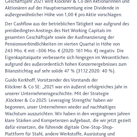
Geschäftsjahr 2021 wird Klöckner & Co den Aktionärinnen und
Aktionären auf der Hauptversammlung eine Dividende in
außergewöhnlicher Höhe von 1,00 € pro Aktie vorschlagen.
Der Cashflow aus der betrieblichen Tätigkeit war aufgrund des
preisbedingten Anstiegs des Net Working Capitals im
gesamten Geschäftsjahr sowie der Ausfinanzierung der
Pensionsverbindlichkeiten im vierten Quartal in Höhe von
243 Mio. € mit –306 Mio. € (2020: 161 Mio. €) negativ. Die
Eigenkapitalquote verbesserte sich hingegen im Wesentlichen
aufgrund des außerordentlich hohen Konzernergebnisses zum
Bilanzstichtag auf sehr solide 47 % (31.12.2020: 40 %).
Guido Kerkhoff, Vorsitzender des Vorstands der
Klöckner & Co SE: „2021 war ein äußerst erfolgreiches Jahr in
unserer Unternehmensgeschichte: Mit der Strategie
‚Klöckner & Co 2025: Leveraging Strengths‘ haben wir
begonnen, unser Unternehmen wieder auf nachhaltiges
Wachstum auszurichten. Wir haben in den vergangenen Jahren
klare Stärken und Kompetenzen aufgebaut, die wir jetzt gezielt
dafür einsetzen, die führende digitale One-Stop-Shop-
Plattform für Stahl, andere Werkstoffe, Ausrüstung und