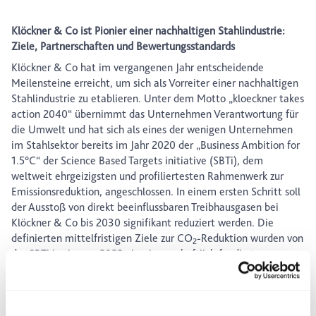
Klöckner & Co ist Pionier einer nachhaltigen Stahlindustrie:
Ziele, Partnerschaften und Bewertungsstandards
Klöckner & Co hat im vergangenen Jahr entscheidende
Meilensteine erreicht, um sich als Vorreiter einer nachhaltigen
Stahlindustrie zu etablieren. Unter dem Motto „kloeckner takes
action 2040“ übernimmt das Unternehmen Verantwortung für
die Umwelt und hat sich als eines der wenigen Unternehmen
im Stahlsektor bereits im Jahr 2020 der „Business Ambition for
1.5°C“ der Science Based Targets initiative (SBTi), dem
weltweit ehrgeizigsten und profiliertesten Rahmenwerk zur
Emissionsreduktion, angeschlossen. In einem ersten Schritt soll
der Ausstoß von direkt beeinflussbaren Treibhausgasen bei
Klöckner & Co bis 2030 signifikant reduziert werden. Die
definierten mittelfristigen Ziele zur CO
-Reduktion wurden von
2
der SBTi im Januar 2022 als wissenschaftlich fundiert
anerkannt. Zudem plant das Unternehmen langfristig, die
direkt beeinflussbaren Emissionen bis zum Jahr 2040 auf „Net
zero“ zu reduzieren. Zusätzlich zu den umfangreichen
Reduktionsmaßnahmen, die sich über alle Scopes erstrecken,