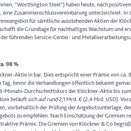
ammen, “Worthington Steel“) haben heute, nach positive
n, eine Zusammenschlussvereinbarung unterzeichnet. I
nahmeangebot für sämtliche ausstehenden Aktien der Klö
hafft die Grundlage für nachhaltiges Wachstum und erwe
der führenden Service-Center- und Metallverarbeitungs
ca. 98 %
kner-Aktie in bar. Dies entspricht einer Prämie von ca. 
 Tag, bevor die Verhandlungen öffentlich bekannt gemac
 3-Monats-Durchschnittskurs der Klöckner-Aktie bis zu
n beläuft sich auf rund 2,1 Mrd. € (2,4 Mrd. USD). Vors
n, vorbehaltlich der Prüfung der Angebotsunterlage, d
ebots zu empfehlen. Nach Einschätzung der Gremien ref
 attraktive Prämie. Die Gremien von Klöckner & Co begr