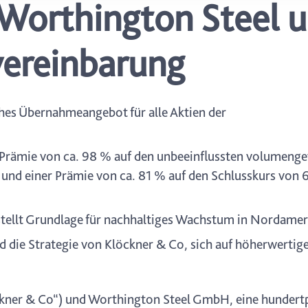
Worthington Steel 
icherweise einige Funktionen der Website nicht mehr zur Verfüg
ederzeit mit Wirkung für die Zukunft in unserer Datenschutzerklä
nschutz-Symbols am Ende der Seite widerrufen.
ereinbarung
iches Übernahmeangebot für alle Aktien der
er Prämie von ca. 98 % auf den unbeeinflussten volumen
und einer Prämie von ca. 81 % auf den Schlusskurs von 6
ellt Grundlage für nachhaltiges Wachstum in Nordamer
die Strategie von Klöckner & Co, sich auf höherwertige
ckner & Co“) und Worthington Steel GmbH, eine hundert