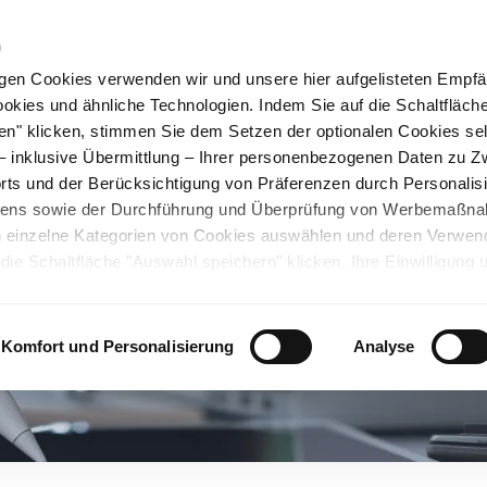
n
gen Cookies verwenden wir und unsere hier aufgelisteten Empf
ookies und ähnliche Technologien. Indem Sie auf die Schaltfläche
rüner Stahl
Nachhaltigkeit
Karriere
Stando
en" klicken, stimmen Sie dem Setzen der optionalen Cookies se
 – inklusive Übermittlung – Ihrer personenbezogenen Daten zu 
ts und der Berücksichtigung von Präferenzen durch Personalisi
tens sowie der Durchführung und Überprüfung von Werbemaßn
ch einzelne Kategorien von Cookies auswählen und deren Verwe
ie Schaltfläche "Auswahl speichern" klicken. Ihre Einwilligung 
unsicheren Drittländern. Wir weisen auf ein nicht mit der EU verg
chen Ländern hin. Es besteht u.a. das Risiko, dass dortige Behö
ifen können und Ihre Datenschutzrechte eingeschränkt sind. Wei
Komfort und Personalisierung
Analyse
deten Cookies und ähnlichen Technologien sowie zur Verarbeitu
 z.B. zu den verarbeiteten Daten, den Speicherdauern und den
ie durch Anklicken von "Details zeigen" oder durch Aufrufen
ärung
, die am Ende der Webseite verlinkt ist, wählen und finden
llungen oder wenn Sie die Schaltfläche "Alle optionalen Cookie