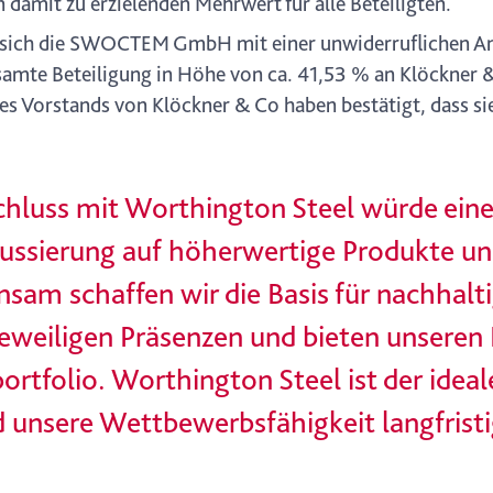
amit zu erzielenden Mehrwert für alle Beteiligten.
ss sich die SWOCTEM GmbH mit einer unwiderruflichen 
samte Beteiligung in Höhe von ca. 41,53 % an Klöckner &
s Vorstands von Klöckner & Co haben bestätigt, dass si
luss mit Worthington Steel würde eine
okussierung auf höherwertige Produkte un
sam schaffen wir die Basis für nachhal
jeweiligen Präsenzen und bieten unseren
ortfolio. Worthington Steel ist der idea
 unsere Wettbewerbsfähigkeit langfristi