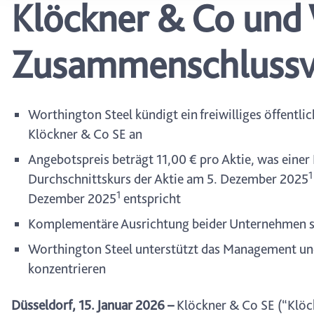
Klöckner & Co und 
wählen, stehen Ihnen mögl
können Ihre Einwilligung j
durch Anklicken des Date
Zusammenschlussv
Worthington Steel kündigt ein freiwilliges öffentl
Klöckner & Co SE an
Angebotspreis beträgt 11,00 € pro Aktie, was ein
1
Durchschnittskurs der Aktie am 5. Dezember 2025
1
Dezember 2025
entspricht
Komplementäre Ausrichtung beider Unternehmen st
Worthington Steel unterstützt das Management und 
konzentrieren
Düsseldorf, 15. Januar 2026
–
Klöckner & Co SE (“Klö