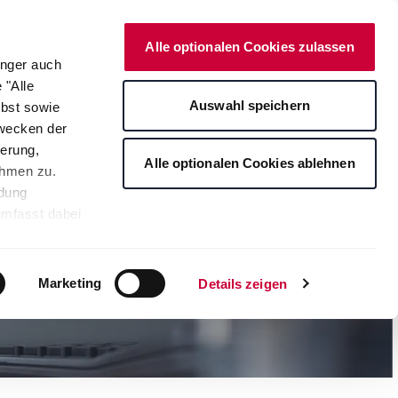
Deutsch
Kontakt
Onlineshop
Alle optionalen Cookies zulassen
änger auch
 "Alle
rte
Auswahl speichern
lbst sowie
Zwecken der
erung,
Alle optionalen Cookies ablehnen
ahmen zu.
ndung
umfasst dabei
leichbares
rden auf die
tere
Marketing
Details zeigen
ng Ihrer
. Je nach den
s ablehnen"