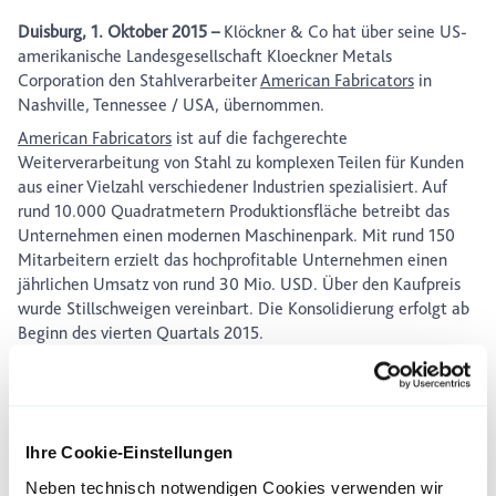
Duisburg, 1. Oktober 2015 –
Klöckner & Co hat über seine US-
amerikanische Landesgesellschaft Kloeckner Metals
Corporation den Stahlverarbeiter
American Fabricators
in
Nashville, Tennessee / USA, übernommen.
American Fabricators
ist auf die fachgerechte
Weiterverarbeitung von Stahl zu komplexen Teilen für Kunden
aus einer Vielzahl verschiedener Industrien spezialisiert. Auf
rund 10.000 Quadratmetern Produktionsfläche betreibt das
Unternehmen einen modernen Maschinenpark. Mit rund 150
Mitarbeitern erzielt das hochprofitable Unternehmen einen
jährlichen Umsatz von rund 30 Mio. USD. Über den Kaufpreis
wurde Stillschweigen vereinbart. Die Konsolidierung erfolgt ab
Beginn des vierten Quartals 2015.
„Nachdem wir unsere Service-Center-Aktivitäten in den USA
deutlich ausgebaut haben, steigen wir nun in das höherwertige
Segment der Stahlweiterverarbeitung ein. Durch die stärkere
Integration in die Produktionsprozesse unserer Kunden
Ihre Cookie-Einstellungen
partizipieren wir damit zunehmend an der Wertschöpfung bei
der Erstellung von komplexen Stahlteilen. Die Übernahme
Neben technisch notwendigen Cookies verwenden wir