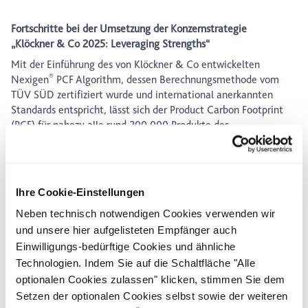
Fortschritte bei der Umsetzung der Konzernstrategie
„Klöckner & Co 2025: Leveraging Strengths“
Mit der Einführung des von Klöckner & Co entwickelten
®
Nexigen
PCF Algorithm, dessen Berechnungsmethode vom
TÜV SÜD zertifiziert wurde und international anerkannten
Standards entspricht, lässt sich der Product Carbon Footprint
(PCF) für nahezu alle rund 200.000 Produkte des
Unternehmens ermitteln. Die Kunden haben damit die
Möglichkeit, ihre Kaufentscheidung auf Basis wissenschaftlich
fundierter und herstellerübergreifend vergleichbarer
Emissionsdaten zu treffen. Mit dem neuen Service reagiert
Ihre Cookie-Einstellungen
Klöckner & Co auf die steigende Nachfrage nach CO
-
2
Neben technisch notwendigen Cookies verwenden wir
reduzierten Lösungen und transparenten Informationen zum
und unsere hier aufgelisteten Empfänger auch
CO
-Fußabdruck der Produkte. Im ersten Quartal 2023
2
konnten bereits die ersten PCF-Deklarationen erfolgreich im
Einwilligungs-bedürftige Cookies und ähnliche
Zuge von Lieferungen von Produkten an Kunden von
Technologien. Indem Sie auf die Schaltfläche "Alle
Klöckner & Co übermittelt werden, darunter u. a. an die beiden
optionalen Cookies zulassen" klicken, stimmen Sie dem
namhaften Partner Siemens Smart Infrastructure und ZF.
Setzen der optionalen Cookies selbst sowie der weiteren
Neben dem wachsenden Angebot an CO
-reduzierten