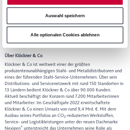
können Sie durch Anklicken von "Details zeigen" oder
zweiten Halbjahr 2022 insgesamt weiter verbessert. Vor
durch Aufrufen unserer
Datenschutzerklärung
, die am
diesem Hintergrund sowie erheblich unterstützt durch das
Auswahl speichern
Ende der Webseite verlinkt ist, wählen und finden. Je
proaktive und disziplinierte Net Working Capital-Management
nach den von Ihnen gewählten Einstellungen oder wenn
prognostiziert das Unternehmen für das zweite Quartal ein
EBITDA vor wesentlichen Sondereffekten von 60 Mio. € bis 110
Sie die Schaltfläche "Alle optionalen Cookies ablehnen"
Alle optionalen Cookies ablehnen
Mio. € sowie einen positiven Cashflow aus betrieblicher
wählen, stehen Ihnen möglicherweise einige Funktionen
Tätigkeit.
der Website nicht mehr zur Verfügung. Sie können Ihre
Einwilligung jederzeit mit Wirkung für die Zukunft in
Über Klöckner & Co
unserer Datenschutzerklärung oder durch Anklicken des
Klöckner & Co ist weltweit einer der größten
Datenschutz-Symbols am Ende der Seite widerrufen.
produzentenunabhängigen Stahl- und Metalldistributoren und
eines der führenden Stahl-Service-Unternehmen. Über sein
Distributions- und Servicenetzwerk mit rund 150 Standorten in
13 Ländern bedient Klöckner & Co über 90.000 Kunden.
Aktuell beschäftigt der Konzern rund 7.200 Mitarbeiterinnen
und Mitarbeiter. Im Geschäftsjahr 2022 erwirtschaftete
Klöckner & Co einen Umsatz von rund 9,4 Mrd. €. Mit dem
Ausbau seines Portfolios an CO
-reduzierten Werkstoffen,
2
Service- und Logistikleistungen unter der neuen Dachmarke
®
Nexigen
unterstreicht das Unternehmen seine Rolle als