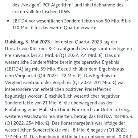
®
des „Nexigen
PCF Algorithm“ und Inbetriebnahme des
ersten vollelektrischen LKWs
EBITDA vor wesentlichen Sondereffekten von 60 Mio. € bis
110 Mio. € für das zweite Quartal erwartet
Duisburg, 3. Mai 2023
–
Im ersten Quartal 2023 lag der
Umsatz von Klöckner & Co aufgrund des insgesamt niedrigeren
Preisniveaus bei 2,1 Mrd. € (Q1 2022: 2,4 Mrd. €). Das um
wesentliche Sondereffekte bereinigte operative Ergebnis
(EBITDA) lag mit 69 Mio. € deutlich über dem Ergebnis aus
dem Vorquartal (Q4 2022: –22 Mio. €). Das Ergebnis im
Vergleichszeitraum des Vorjahres (Q1 2022: 201 Mio. €) war
insbesondere von erheblichen positiven Preiseffekten
begünstigt worden. Einschließlich wesentlicher negativer
Sondereffekte von 21 Mio. €, die überwiegend aus der
Einführung einer Hub-Struktur in Frankreich zur Unterstützung
weiteren Wachstums resultierten, betrug das EBITDA 48 Mio. €
(Q1 2022: 254 Mio. €). Das Konzernergebnis war infolge der
wesentlichen Sondereffekte mit –8 Mio. € negativ (Q1 2022:
172 Mio. €). Das Ergebnis je Aktie betrug entsprechend –0,08 €