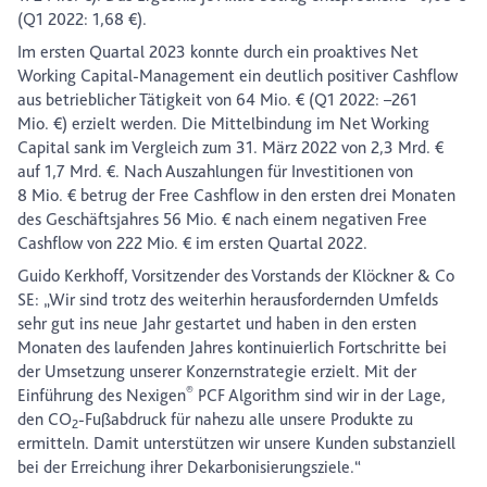
(Q1 2022: 1,68 €).
Im ersten Quartal 2023 konnte durch ein proaktives Net
Working Capital-Management ein deutlich positiver Cashflow
aus betrieblicher Tätigkeit von 64 Mio. € (Q1 2022: –261
Mio. €) erzielt werden. Die Mittelbindung im Net Working
Capital sank im Vergleich zum 31. März 2022 von 2,3 Mrd. €
auf 1,7 Mrd. €. Nach Auszahlungen für Investitionen von
8 Mio. € betrug der Free Cashflow in den ersten drei Monaten
des Geschäftsjahres 56 Mio. € nach einem negativen Free
Cashflow von 222 Mio. € im ersten Quartal 2022.
Guido Kerkhoff, Vorsitzender des Vorstands der Klöckner & Co
SE: „Wir sind trotz des weiterhin herausfordernden Umfelds
sehr gut ins neue Jahr gestartet und haben in den ersten
Monaten des laufenden Jahres kontinuierlich Fortschritte bei
der Umsetzung unserer Konzernstrategie erzielt. Mit der
®
Einführung des Nexigen
PCF Algorithm sind wir in der Lage,
den CO
-Fußabdruck für nahezu alle unsere Produkte zu
2
ermitteln. Damit unterstützen wir unsere Kunden substanziell
bei der Erreichung ihrer Dekarbonisierungsziele.“