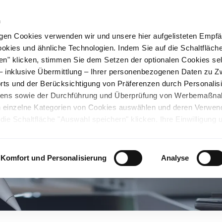
n
gen Cookies verwenden wir und unsere hier aufgelisteten Empf
ookies und ähnliche Technologien. Indem Sie auf die Schaltfläche
rüner Stahl
Nachhaltigkeit
Karriere
Stando
en" klicken, stimmen Sie dem Setzen der optionalen Cookies se
 – inklusive Übermittlung – Ihrer personenbezogenen Daten zu 
ts und der Berücksichtigung von Präferenzen durch Personalisi
tens sowie der Durchführung und Überprüfung von Werbemaßn
ch einzelne Kategorien von Cookies auswählen und deren Verwe
ie Schaltfläche "Auswahl speichern" klicken. Ihre Einwilligung 
unsicheren Drittländern. Wir weisen auf ein nicht mit der EU verg
chen Ländern hin. Es besteht u.a. das Risiko, dass dortige Behö
ifen können und Ihre Datenschutzrechte eingeschränkt sind. Wei
Komfort und Personalisierung
Analyse
deten Cookies und ähnlichen Technologien sowie zur Verarbeitu
 z.B. zu den verarbeiteten Daten, den Speicherdauern und den
ie durch Anklicken von "Details zeigen" oder durch Aufrufen
ärung
, die am Ende der Webseite verlinkt ist, wählen und finden
llungen oder wenn Sie die Schaltfläche "Alle optionalen Cookie