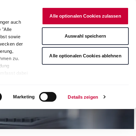
Deutsch
Kontakt
Onlineshop
Alle optionalen Cookies zulassen
änger auch
 "Alle
rte
Auswahl speichern
lbst sowie
Zwecken der
erung,
Alle optionalen Cookies ablehnen
ahmen zu.
ndung
umfasst dabei
leichbares
rden auf die
tere
Marketing
Details zeigen
ng Ihrer
. Je nach den
s ablehnen"