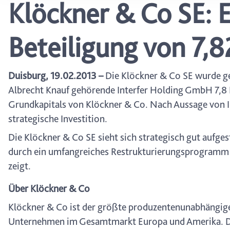
Klöckner & Co SE: E
wählen, stehen Ihnen mögl
können Ihre Einwilligung j
durch Anklicken des Date
Beteiligung von 7,
Duisburg, 19.02.2013 –
Die Klöckner & Co SE wurde ges
Albrecht Knauf gehörende Interfer Holding GmbH 7,8 
Grundkapitals von Klöckner & Co. Nach Aussage von Int
strategische Investition.
Die Klöckner & Co SE sieht sich strategisch gut aufge
durch ein umfangreiches Restrukturierungsprogramm –
zeigt.
Über Klöckner & Co
Klöckner & Co ist der größte produzentenunabhängige 
Unternehmen im Gesamtmarkt Europa und Amerika. Das