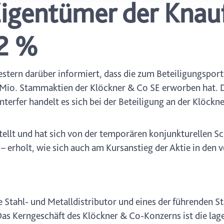
igentümer der Knauf 
icherweise einige Funktionen der Website nicht mehr zur Verfüg
ederzeit mit Wirkung für die Zukunft in unserer Datenschutzerklä
nschutz-Symbols am Ende der Seite widerrufen.
82 %
tern darüber informiert, dass die zum Beteiligungsportf
Mio. Stammaktien der Klöckner & Co SE erworben hat. D
erfer handelt es sich bei der Beteiligung an der Klöckn
stellt und hat sich von der temporären konjunkturellen 
 erholt, wie sich auch am Kursanstieg der Aktie in den
Stahl- und Metalldistributor und eines der führenden St
 Kerngeschäft des Klöckner & Co-Konzerns ist die lage