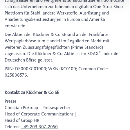
zu digitalisieren und weitgehend zu automatisieren. So möchte
Datenschutz-Symbols am Ende der Seite widerrufen.
sich das Unternehmen zur führenden digitalen One-Stop-Shop-
Plattform für Stahl, andere Werkstoffe, Ausrüstung und
Anarbeitungsdienstleistungen in Europa und Amerika
entwickeln.
Die Aktien der Klöckner & Co SE sind an der Frankfurter
Wertpapierbörse zum Handel im Regulierten Markt mit
weiteren Zulassungsfolgepflichten (Prime Standard)
®
zugelassen. Die Klöckner & Co-Aktie ist im SDAX
-Index der
Deutschen Börse gelistet.
ISIN: DE000KC01000; WKN: KC0100; Common Code:
025808576.
Kontakt zu Klöckner & Co SE
Presse
Christian Pokropp – Pressesprecher
Head of Corporate Communications |
Head of Group HR
Telefon:
+49 203 307-2050