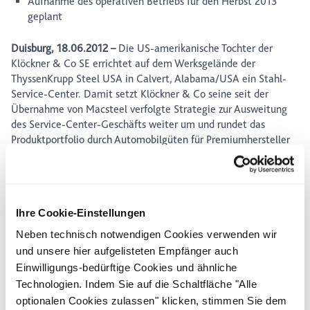
Aufnahme des operativen Betriebs für den Herbst 2013
geplant
Duisburg, 18.06.2012 –
Die US-amerikanische Tochter der
Klöckner & Co SE errichtet auf dem Werksgelände der
ThyssenKrupp Steel USA in Calvert, Alabama/USA ein Stahl-
Service-Center. Damit setzt Klöckner & Co seine seit der
Übernahme von Macsteel verfolgte Strategie zur Ausweitung
des Service-Center-Geschäfts weiter um und rundet das
Produktportfolio durch Automobilgüten für Premiumhersteller
ab. Im Fokus stehen zunächst insbesondere europäische
Fahrzeughersteller, die in den USA Werke betreiben und bereits
auf die Dienste des im Jahr 2010 von Klöckner & Co
erworbenen Unternehmens Becker Stahl-Service in Europa
Ihre Cookie-Einstellungen
vertrauen.
Neben technisch notwendigen Cookies verwenden wir
Das rund 9.000 m² große Service-Center verfügt nach einer
und unsere hier aufgelisteten Empfänger auch
Anlaufphase über eine jährliche Anarbeitungskapazität von
100.000 Tonnen und bietet zudem weitere
Einwilligungs-bedürftige Cookies und ähnliche
Expansionsmöglichkeiten. Das Werk erfordert in der ersten
Technologien. Indem Sie auf die Schaltfläche "Alle
Ausbaustufe ein Investitionsvolumen von etwa 15 Mio. € und
optionalen Cookies zulassen" klicken, stimmen Sie dem