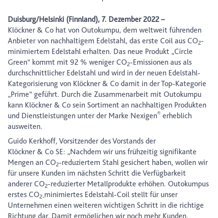
Duisburg/Helsinki (Finnland), 7. Dezember 2022 –
Klöckner & Co hat von Outokumpu, dem weltweit führenden
Anbieter von nachhaltigem Edelstahl, das erste Coil aus CO
-
2
minimiertem Edelstahl erhalten. Das neue Produkt „Circle
Green“ kommt mit 92 % weniger CO
-Emissionen aus als
2
durchschnittlicher Edelstahl und wird in der neuen Edelstahl-
Kategorisierung von Klöckner & Co damit in der Top-Kategorie
„Prime“ geführt. Durch die Zusammenarbeit mit Outokumpu
kann Klöckner & Co sein Sortiment an nachhaltigen Produkten
®
und Dienstleistungen unter der Marke Nexigen
erheblich
ausweiten.
Guido Kerkhoff, Vorsitzender des Vorstands der
Klöckner & Co SE: „Nachdem wir uns frühzeitig signifikante
Mengen an CO
-reduziertem Stahl gesichert haben, wollen wir
2
für unsere Kunden im nächsten Schritt die Verfügbarkeit
anderer CO
-reduzierter Metallprodukte erhöhen. Outokumpus
2
erstes CO
minimiertes Edelstahl-Coil stellt für unser
2-
Unternehmen einen weiteren wichtigen Schritt in die richtige
Richtung dar. Damit ermöglichen wir noch mehr Kunden,