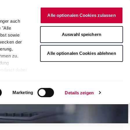
Deutsch
Kontakt
Onlineshop
Alle optionalen Cookies zulassen
änger auch
 "Alle
rte
Auswahl speichern
lbst sowie
Zwecken der
erung,
Alle optionalen Cookies ablehnen
ahmen zu.
ndung
umfasst dabei
leichbares
rden auf die
tere
Marketing
Details zeigen
ng Ihrer
. Je nach den
s ablehnen"