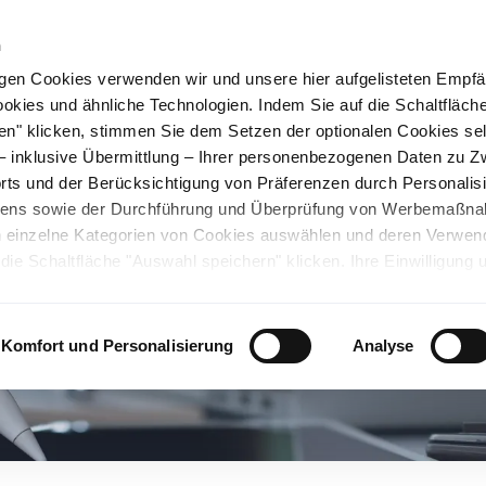
n
gen Cookies verwenden wir und unsere hier aufgelisteten Empf
ookies und ähnliche Technologien. Indem Sie auf die Schaltfläche
rüner Stahl
Nachhaltigkeit
Karriere
Stando
en" klicken, stimmen Sie dem Setzen der optionalen Cookies se
 – inklusive Übermittlung – Ihrer personenbezogenen Daten zu 
ts und der Berücksichtigung von Präferenzen durch Personalisi
tens sowie der Durchführung und Überprüfung von Werbemaßn
ch einzelne Kategorien von Cookies auswählen und deren Verwe
ie Schaltfläche "Auswahl speichern" klicken. Ihre Einwilligung 
unsicheren Drittländern. Wir weisen auf ein nicht mit der EU verg
chen Ländern hin. Es besteht u.a. das Risiko, dass dortige Behö
ifen können und Ihre Datenschutzrechte eingeschränkt sind. Wei
Komfort und Personalisierung
Analyse
deten Cookies und ähnlichen Technologien sowie zur Verarbeitu
 z.B. zu den verarbeiteten Daten, den Speicherdauern und den
ie durch Anklicken von "Details zeigen" oder durch Aufrufen
ärung
, die am Ende der Webseite verlinkt ist, wählen und finden
llungen oder wenn Sie die Schaltfläche "Alle optionalen Cookie