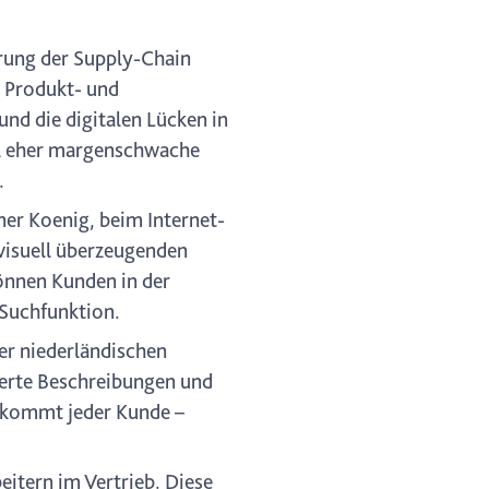
erung der Supply-Chain
n Produkt- und
nd die digitalen Lücken in
ell eher margenschwache
.
ner Koenig, beim Internet-
visuell überzeugenden
können Kunden in der
 Suchfunktion.
er niederländischen
lierte Beschreibungen und
bekommt jeder Kunde –
itern im Vertrieb. Diese