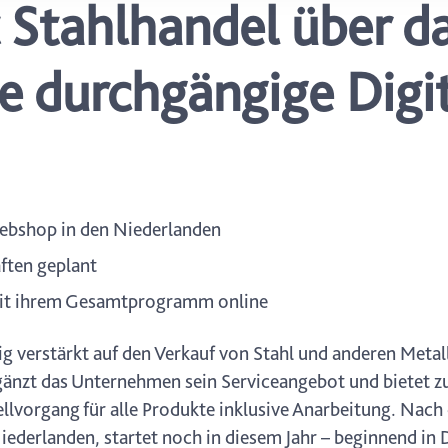
 Stahlhandel über da
icherweise einige Funktionen der Website nicht mehr zur Verfüg
ederzeit mit Wirkung für die Zukunft in unserer Datenschutzerklä
nschutz-Symbols am Ende der Seite widerrufen.
ie durchgängige Digit
Webshop in den Niederlanden
aften geplant
 mit ihrem Gesamtprogramm online
g verstärkt auf den Verkauf von Stahl und anderen Metall
änzt das Unternehmen sein Serviceangebot und bietet z
llvorgang für alle Produkte inklusive Anarbeitung. Nach 
ederlanden, startet noch in diesem Jahr – beginnend in 