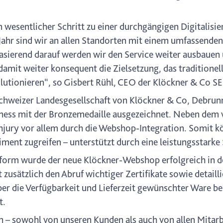
 wesentlicher Schritt zu einer durchgängigen Digitalisi
Jahr sind wir an allen Standorten mit einem umfassende
asierend darauf werden wir den Service weiter ausbauen u
 damit weiter konsequent die Zielsetzung, das tradition
lutionieren“, so Gisbert Rühl, CEO der Klöckner & Co SE
Schweizer Landesgesellschaft von Klöckner & Co, Debrun
iness mit der Bronzemedaille ausgezeichnet. Neben dem 
achjury vor allem durch die Webshop-Integration. Somit 
ment zugreifen – unterstützt durch eine leistungsstarke
ttform wurde der neue Klöckner-Webshop erfolgreich in d
zusätzlich den Abruf wichtiger Zertifikate sowie detail
ber die Verfügbarkeit und Lieferzeit gewünschter Ware 
t.
– sowohl von unseren Kunden als auch von allen Mitarbe