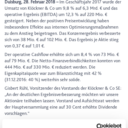
Duisburg, 28. Februar 2018 –
Im Geschäftsjahr 2017 wurde der
Umsatz von Klöckner & Co um 9,8 % auf 6,3 Mrd. € und das
operative Ergebnis (EBITDA) um 12,3 % auf 220 Mio. €
gesteigert. Neben der positiven Preisentwicklung haben
insbesondere Effekte aus internen Optimierungsmaßnahmen
zu dem Anstieg beigetragen. Das Konzernergebnis verbesserte
sich von 38 Mio. € auf 102 Mio. €. Das Ergebnis je Aktie stieg
von 0,37 € auf 1,01 €.
Der operative Cashflow erhöhte sich um 8,4 % von 73 Mio. €
auf 79 Mio. €. Die Netto-Finanzverbindlichkeiten konnten von
444 Mio. € auf 330 Mio. € reduziert werden. Die
Eigenkapitalquote war zum Bilanzstichtag mit 42 %
(31.12.2016: 40 %) weiterhin sehr solide.
Gisbert Rühl, Vorsitzender des Vorstands der Klöckner & Co SE:
„An der deutlichen Ergebnisverbesserung möchten wir unsere
Aktionäre teilhaben lassen. Vorstand und Aufsichtsrat werden
der Hauptversammlung eine auf 30 Cent erhöhte Dividende
vorschlagen.“
Weiter beschleunigt hat sich bei Klöckner & Co im