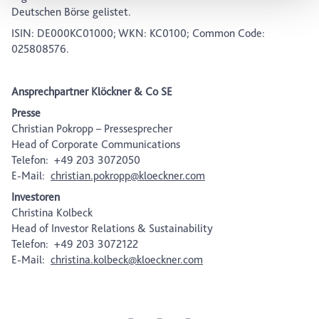
Deutschen Börse gelistet.
Datenschutz-Symbols am Ende der Seite widerrufen.
ISIN: DE000KC01000; WKN: KC0100; Common Code:
025808576.
Ansprechpartner Klöckner & Co SE
Presse
Christian Pokropp – Pressesprecher
Head of Corporate Communications
Telefon: +49 203 3072050
E-Mail:
christian.pokropp@kloeckner.com
Investoren
Christina Kolbeck
Head of Investor Relations & Sustainability
Telefon: +49 203 3072122
E-Mail:
christina.kolbeck@kloeckner.com