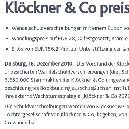
Klöckner & Co prei
wählen, stehen Ihnen mögl
können Ihre Einwilligung j
durch Anklicken des Date
Wandelschuldverschreibungen mit einem Kupon von 
Wandlungspreis auf EUR 28,00 festgesetzt, Prämie
Erlös von EUR 186,2 Mio. zur Unterstützung der l
Duisburg, 16. Dezember 2010 -
Der Vorstand der Klöck
unbesicherten Wandelschuldverschreibungen (die „Sch
6.650.000 Stammaktien der Klöckner & Co umgewande
beschleunigtes Bookbuilding ausschließlich an institut
ihre externe Wachstumsstrategie „Klöckner & Co 202
Die Schuldverschreibungen werden von Klöckner & Co F
Tochtergesellschaft von Klöckner & Co, begeben, von 
Co wandelbar.