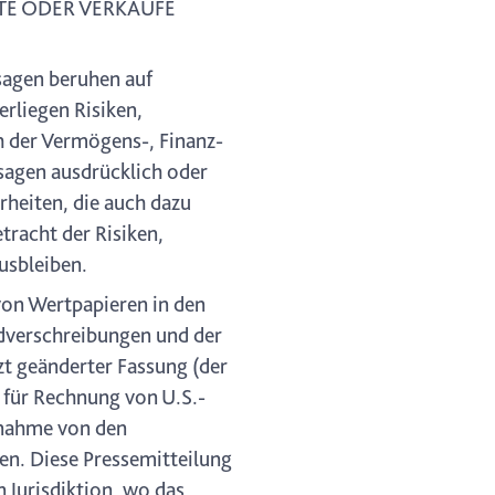
OTE ODER VERKÄUFE
sagen beruhen auf
rliegen Risiken,
h der Vermögens-, Finanz-
ssagen ausdrücklich oder
rheiten, die auch dazu
tracht der Risiken,
usbleiben.
von Wertpapieren in den
ldverschreibungen und der
zt geänderter Fassung (der
. für Rechnung von U.S.-
snahme von den
en. Diese Pressemitteilung
 Jurisdiktion, wo das