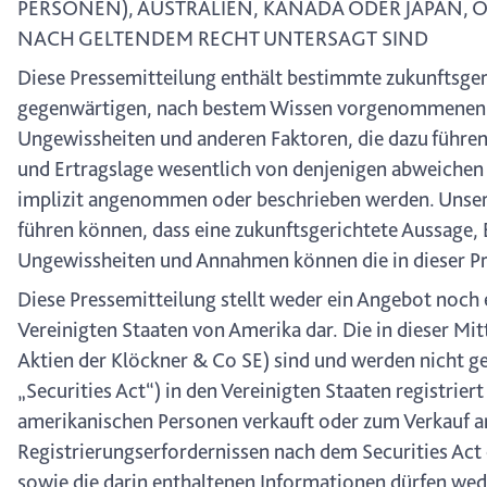
PERSONEN), AUSTRALIEN, KANADA ODER JAPAN, O
NACH GELTENDEM RECHT UNTERSAGT SIND
Diese Pressemitteilung enthält bestimmte zukunftsger
gegenwärtigen, nach bestem Wissen vorgenommenen Ei
Ungewissheiten und anderen Faktoren, die dazu führen 
und Ertragslage wesentlich von denjenigen abweichen o
implizit angenommen oder beschrieben werden. Unser G
führen können, dass eine zukunftsgerichtete Aussage, 
Ungewissheiten und Annahmen können die in dieser Pr
Diese Pressemitteilung stellt weder ein Angebot noch
Vereinigten Staaten von Amerika dar. Die in dieser Mi
Aktien der Klöckner & Co SE) sind und werden nicht g
„Securities Act“) in den Vereinigten Staaten registrier
amerikanischen Personen verkauft oder zum Verkauf 
Registrierungserfordernissen nach dem Securities Act
sowie die darin enthaltenen Informationen dürfen wede