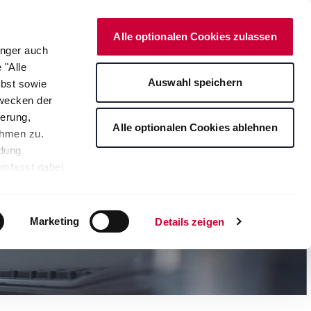
Deutsch
Kontakt
Onlineshop
Alle optionalen Cookies zulassen
änger auch
 "Alle
rte
Auswahl speichern
lbst sowie
Zwecken der
erung,
Alle optionalen Cookies ablehnen
ahmen zu.
ndung
umfasst dabei
leichbares
rden auf die
tere
Marketing
Details zeigen
ng Ihrer
. Je nach den
s ablehnen"