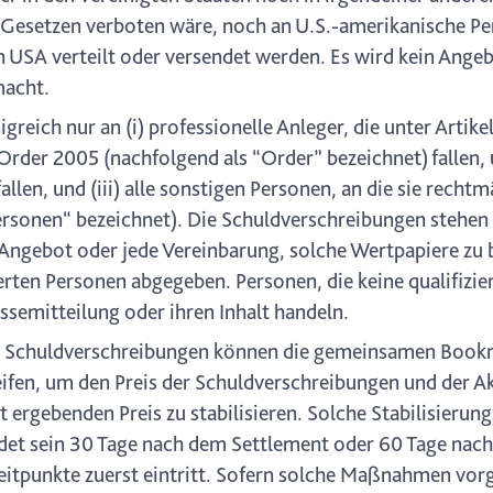
Gesetzen verboten wäre, noch an U.S.-amerikanische Pe
n USA verteilt oder versendet werden. Es wird kein Ange
macht.
reich nur an (i) professionelle Anleger, die unter Artikel
rder 2005 (nachfolgend als “Order” bezeichnet) fallen, 
allen, und (iii) alle sonstigen Personen, an die sie recht
rsonen“ bezeichnet). Die Schuldverschreibungen stehen n
 Angebot oder jede Vereinbarung, solche Wertpapiere zu 
rten Personen abgegeben. Personen, die keine qualifizier
essemitteilung oder ihren Inhalt handeln.
r Schuldverschreibungen können die gemeinsamen Book
fen, um den Preis der Schuldverschreibungen und der Ak
t ergebenden Preis zu stabilisieren. Solche Stabilisie
det sein 30 Tage nach dem Settlement oder 60 Tage nach
Zeitpunkte zuerst eintritt. Sofern solche Maßnahmen v