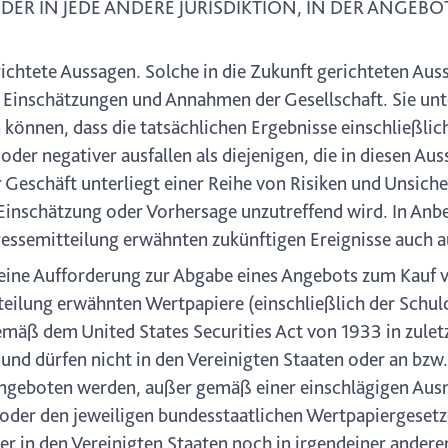
DER IN JEDE ANDERE JURISDIKTION, IN DER ANGEB
ichtete Aussagen. Solche in die Zukunft gerichteten Aus
nschätzungen und Annahmen der Gesellschaft. Sie unte
können, dass die tatsächlichen Ergebnisse einschließlic
der negativer ausfallen als diejenigen, die in diesen Au
eschäft unterliegt einer Reihe von Risiken und Unsiche
Einschätzung oder Vorhersage unzutreffend wird. In Anbe
essemitteilung erwähnten zukünftigen Ereignisse auch a
 eine Aufforderung zur Abgabe eines Angebots zum Kauf 
tteilung erwähnten Wertpapiere (einschließlich der Schu
emäß dem United States Securities Act von 1933 in zulet
t und dürfen nicht in den Vereinigten Staaten oder an bzw
angeboten werden, außer gemäß einer einschlägigen Au
 oder den jeweiligen bundesstaatlichen Wertpapiergesetz
r in den Vereinigten Staaten noch in irgendeiner anderen