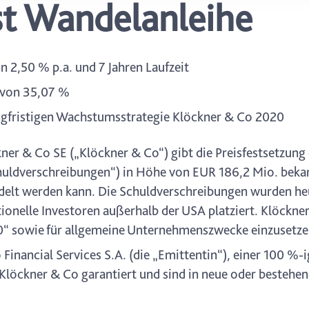
st Wandelanleihe
icherweise einige Funktionen der Website nicht mehr zur Verfüg
ederzeit mit Wirkung für die Zukunft in unserer Datenschutzerklä
nschutz-Symbols am Ende der Seite widerrufen.
2,50 % p.a. und 7 Jahren Laufzeit
 von 35,07 %
angfristigen Wachstumsstrategie Klöckner & Co 2020
ner & Co SE („Klöckner & Co“) gibt die Preisfestsetzung
uldverschreibungen“) in Höhe von EUR 186,2 Mio. bekann
lt werden kann. Die Schuldverschreibungen wurden heu
ionelle Investoren außerhalb der USA platziert. Klöckner
0“ sowie für allgemeine Unternehmenszwecke einzusetze
inancial Services S.A. (die „Emittentin“), einer 100 %
Klöckner & Co garantiert und sind in neue oder bestehe