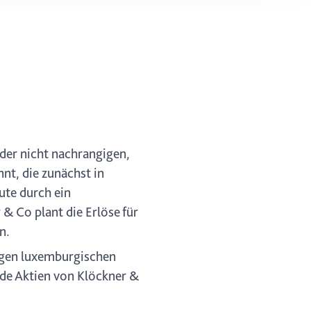
ung. Sie
rung oder
 der nicht nachrangigen,
t, die zunächst in
te durch ein
 & Co plant die Erlöse für
n.
-igen luxemburgischen
nde Aktien von Klöckner &