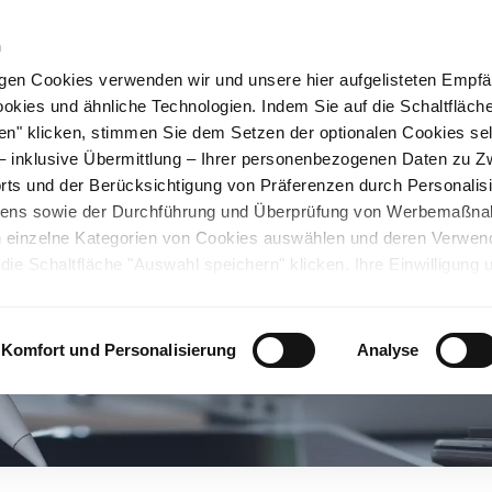
n
gen Cookies verwenden wir und unsere hier aufgelisteten Empf
ookies und ähnliche Technologien. Indem Sie auf die Schaltfläche
rüner Stahl
Nachhaltigkeit
Karriere
Stando
en" klicken, stimmen Sie dem Setzen der optionalen Cookies se
 – inklusive Übermittlung – Ihrer personenbezogenen Daten zu 
ts und der Berücksichtigung von Präferenzen durch Personalisi
tens sowie der Durchführung und Überprüfung von Werbemaßn
ch einzelne Kategorien von Cookies auswählen und deren Verwe
ie Schaltfläche "Auswahl speichern" klicken. Ihre Einwilligung 
unsicheren Drittländern. Wir weisen auf ein nicht mit der EU verg
chen Ländern hin. Es besteht u.a. das Risiko, dass dortige Behö
ifen können und Ihre Datenschutzrechte eingeschränkt sind. Wei
Komfort und Personalisierung
Analyse
deten Cookies und ähnlichen Technologien sowie zur Verarbeitu
 z.B. zu den verarbeiteten Daten, den Speicherdauern und den
ie durch Anklicken von "Details zeigen" oder durch Aufrufen
ärung
, die am Ende der Webseite verlinkt ist, wählen und finden
llungen oder wenn Sie die Schaltfläche "Alle optionalen Cookie