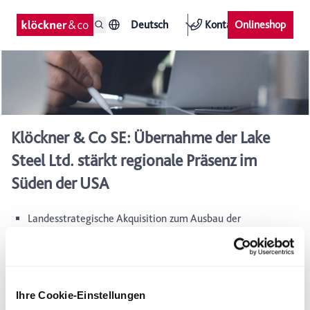
Deutsch
Kontakt
Onlineshop
Klöckner & Co SE: Übernahme der Lake
Steel Ltd. stärkt regionale Präsenz im
Süden der USA
Landesstrategische Akquisition zum Ausbau der
geografischen Reichweite in Texas und angrenzenden
Bundesstaaten
Übernahme des Marktführers im Norden Texas im Bereich
der Stahl- und Metalldistribution mit hochwertigen
Ihre Cookie-Einstellungen
Anarbeitungsleistungen