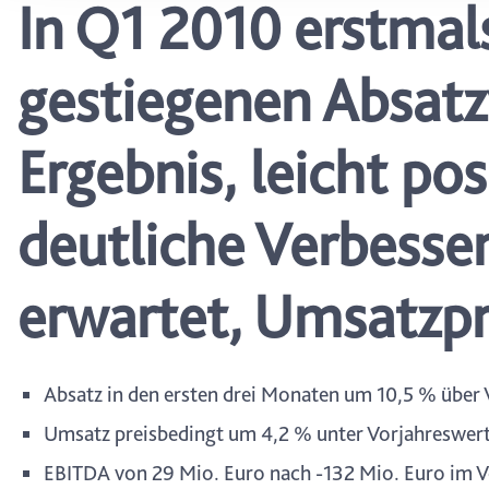
In Q1 2010 erstmals
wählen, stehen Ihnen mögl
können Ihre Einwilligung j
durch Anklicken des Date
gestiegenen Absatz
Ergebnis, leicht pos
deutliche Verbesser
erwartet, Umsatzp
Absatz in den ersten drei Monaten um 10,5 % über
Umsatz preisbedingt um 4,2 % unter Vorjahreswert
EBITDA von 29 Mio. Euro nach -132 Mio. Euro im Vo