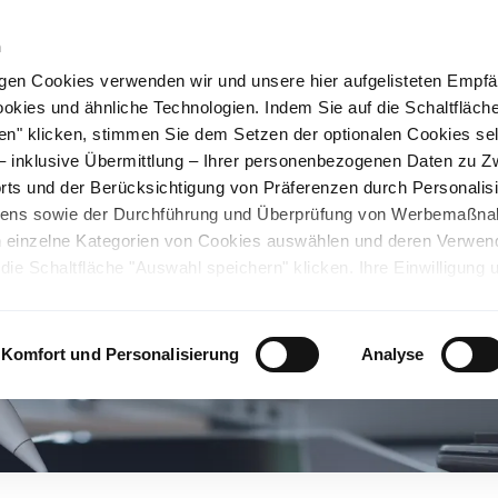
n
gen Cookies verwenden wir und unsere hier aufgelisteten Empf
ookies und ähnliche Technologien. Indem Sie auf die Schaltfläche
rüner Stahl
Nachhaltigkeit
Karriere
Stando
en" klicken, stimmen Sie dem Setzen der optionalen Cookies se
 – inklusive Übermittlung – Ihrer personenbezogenen Daten zu 
ts und der Berücksichtigung von Präferenzen durch Personalisi
tens sowie der Durchführung und Überprüfung von Werbemaßn
ch einzelne Kategorien von Cookies auswählen und deren Verwe
ie Schaltfläche "Auswahl speichern" klicken. Ihre Einwilligung 
unsicheren Drittländern. Wir weisen auf ein nicht mit der EU verg
chen Ländern hin. Es besteht u.a. das Risiko, dass dortige Behö
ifen können und Ihre Datenschutzrechte eingeschränkt sind. Wei
Komfort und Personalisierung
Analyse
deten Cookies und ähnlichen Technologien sowie zur Verarbeitu
 z.B. zu den verarbeiteten Daten, den Speicherdauern und den
ie durch Anklicken von "Details zeigen" oder durch Aufrufen
ärung
, die am Ende der Webseite verlinkt ist, wählen und finden
llungen oder wenn Sie die Schaltfläche "Alle optionalen Cookie