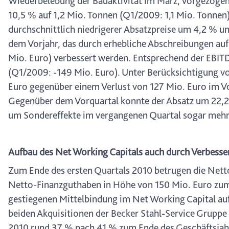
Wiederbelebung der Bauaktivität im März, vorgezogen
10,5 % auf 1,2 Mio. Tonnen (Q1/2009: 1,1 Mio. Tonnen
durchschnittlich niedrigerer Absatzpreise um 4,2 % 
dem Vorjahr, das durch erhebliche Abschreibungen auf
Mio. Euro) verbessert werden. Entsprechend der EBITD
(Q1/2009: -149 Mio. Euro). Unter Berücksichtigung vo
Euro gegenüber einem Verlust von 127 Mio. Euro im Vo
Gegenüber dem Vorquartal konnte der Absatz um 22,2
um Sondereffekte im vergangenen Quartal sogar mehr 
Aufbau des Net Working Capitals auch durch Verbesse
Zum Ende des ersten Quartals 2010 betrugen die Nett
Netto-Finanzguthaben in Höhe von 150 Mio. Euro zum 
gestiegenen Mittelbindung im Net Working Capital auf
beiden Akquisitionen der Becker Stahl-Service Gruppe 
2010 rund 37 % nach 41 % zum Ende des Geschäftsjah