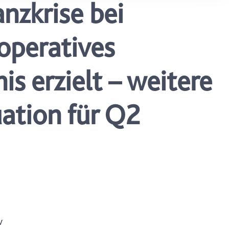
nzkrise bei
ung. Sie
rung oder
operatives
is erzielt – weitere
uation für Q2
v