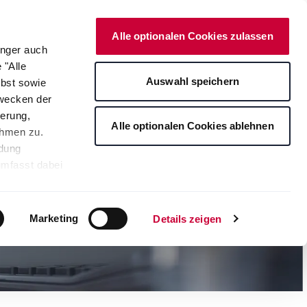
Deutsch
Kontakt
Onlineshop
Alle optionalen Cookies zulassen
änger auch
 "Alle
rte
Auswahl speichern
lbst sowie
Zwecken der
erung,
Alle optionalen Cookies ablehnen
ahmen zu.
ndung
umfasst dabei
leichbares
rden auf die
tere
Marketing
Details zeigen
ng Ihrer
. Je nach den
s ablehnen"