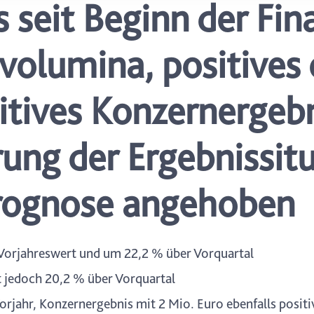
 seit Beginn der Fina
icherweise einige Funktionen der Website nicht mehr zur Verfüg
ederzeit mit Wirkung für die Zukunft in unserer Datenschutzerklä
nschutz-Symbols am Ende der Seite widerrufen.
volumina, positives 
itives Konzernergebn
ung der Ergebnissit
rognose angehoben
 Vorjahreswert und um 22,2 % über Vorquartal
 jedoch 20,2 % über Vorquartal
rjahr, Konzernergebnis mit 2 Mio. Euro ebenfalls positi