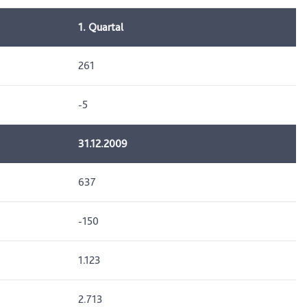
1. Quartal
261
-5
31.12.2009
637
-150
1.123
2.713