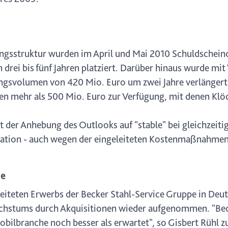
ungsstruktur wurden im April und Mai 2010 Schuldschein
rei bis fünf Jahren platziert. Darüber hinaus wurde mit
gsvolumen von 420 Mio. Euro um zwei Jahre verlängert
onen mehr als 500 Mio. Euro zur Verfügung, mit denen Klö
 der Anhebung des Outlooks auf "stable" bei gleichzeiti
tuation - auch wegen der eingeleiteten Kostenmaßnahmen 
ie
leiteten Erwerbs der Becker Stahl-Service Gruppe in Deu
achstums durch Akquisitionen wieder aufgenommen. "Beck
bilbranche noch besser als erwartet", so Gisbert Rühl z