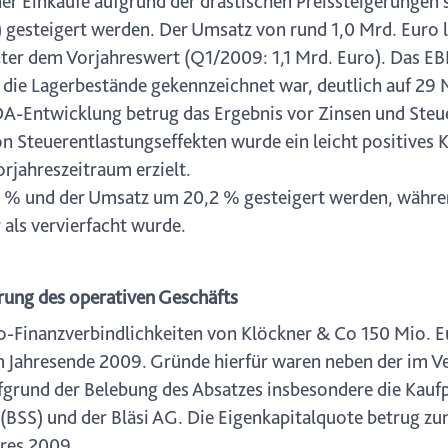
er Einkäufe aufgrund der drastischen Preissteigerungen
) gesteigert werden. Der Umsatz von rund 1,0 Mrd. Euro 
unter dem Vorjahreswert (Q1/2009: 1,1 Mrd. Euro). Das 
 die Lagerbestände gekennzeichnet war, deutlich auf 29
A-Entwicklung betrug das Ergebnis vor Zinsen und Steue
n Steuerentlastungseffekten wurde ein leicht positives 
rjahreszeitraum erzielt.
 % und der Umsatz um 20,2 % gesteigert werden, währe
als vervierfacht wurde.
rung des operativen Geschäfts
o-Finanzverbindlichkeiten von Klöckner & Co 150 Mio. E
Jahresende 2009. Gründe hierfür waren neben der im Ve
grund der Belebung des Absatzes insbesondere die Kaufp
(BSS) und der Bläsi AG. Die Eigenkapitalquote betrug zu
res 2009.