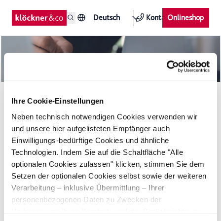
Deutsch
Kontakt
Onlineshop
Klöckner & Co ersetzt luxemburgische
Ihre Cookie-Einstellungen
Emittentin
Neben technisch notwendigen Cookies verwenden wir
und unsere hier aufgelisteten Empfänger auch
Der Vorstand der Klöckner & Co SE („Klöckner & Co“) gibt die
Einwilligungs-bedürftige Cookies und ähnliche
Ersetzung der Luxemburger Emittentin der im Juli 2007
Technologien. Indem Sie auf die Schaltfläche "Alle
begebenen und im Jahr 2012 fälligen Wandelanleihe in Höhe
von EUR 325 Mio. (ISIN DE000A0N0J03, WKN A0N0J0,
optionalen Cookies zulassen" klicken, stimmen Sie dem
Common Code 031294827) bekannt. Gemäß § 15 der
Setzen der optionalen Cookies selbst sowie der weiteren
Anleihebedingungen wird die Emittentin Klöckner & Co
Verarbeitung – inklusive Übermittlung – Ihrer
Finance International S.A., Luxemburg, durch die neue
personenbezogenen Daten zu Zwecken der
Anleiheschuldnerin Klöckner & Co Financial Services S.A.,
Verbesserung Ihres Komforts und der Berücksichtigung
ebenfalls Luxemburg, ersetzt. Die neue Anleiheschuldnerin, bei