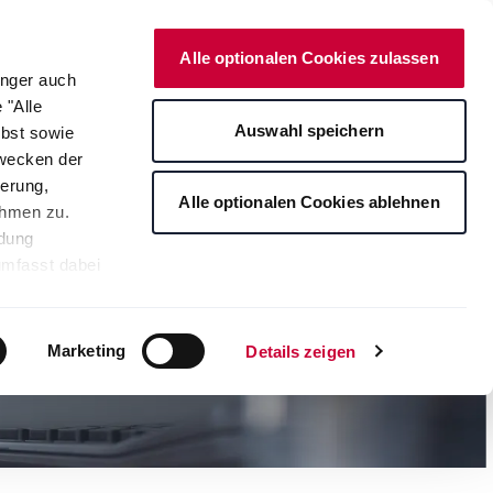
Deutsch
Kontakt
Onlineshop
Alle optionalen Cookies zulassen
änger auch
 "Alle
rte
Auswahl speichern
lbst sowie
Zwecken der
erung,
Alle optionalen Cookies ablehnen
ahmen zu.
ndung
umfasst dabei
leichbares
rden auf die
tere
Marketing
Details zeigen
ng Ihrer
. Je nach den
s ablehnen"