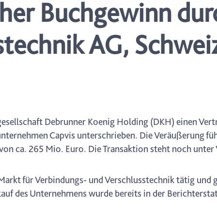
her Buchgewinn durc
icherweise einige Funktionen der Website nicht mehr zur Verfüg
ederzeit mit Wirkung für die Zukunft in unserer Datenschutzerklä
nschutz-Symbols am Ende der Seite widerrufen.
stechnik AG, Schwei
gesellschaft Debrunner Koenig Holding (DKH) einen Vert
unternehmen Capvis unterschrieben. Die Veräußerung füh
on ca. 265 Mio. Euro. Die Transaktion steht noch unter 
 Markt für Verbindungs- und Verschlusstechnik tätig und
auf des Unternehmens wurde bereits in der Berichtersta