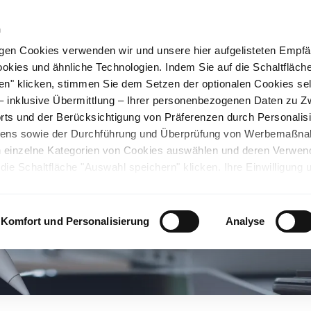
n
gen Cookies verwenden wir und unsere hier aufgelisteten Empf
ookies und ähnliche Technologien. Indem Sie auf die Schaltfläche
rüner Stahl
Nachhaltigkeit
Karriere
Stando
en" klicken, stimmen Sie dem Setzen der optionalen Cookies se
 – inklusive Übermittlung – Ihrer personenbezogenen Daten zu 
ts und der Berücksichtigung von Präferenzen durch Personalisi
tens sowie der Durchführung und Überprüfung von Werbemaßn
ch einzelne Kategorien von Cookies auswählen und deren Verwe
ie Schaltfläche "Auswahl speichern" klicken. Ihre Einwilligung 
unsicheren Drittländern. Wir weisen auf ein nicht mit der EU verg
chen Ländern hin. Es besteht u.a. das Risiko, dass dortige Behö
ifen können und Ihre Datenschutzrechte eingeschränkt sind. Wei
Komfort und Personalisierung
Analyse
deten Cookies und ähnlichen Technologien sowie zur Verarbeitu
 z.B. zu den verarbeiteten Daten, den Speicherdauern und den
ie durch Anklicken von "Details zeigen" oder durch Aufrufen
ärung
, die am Ende der Webseite verlinkt ist, wählen und finden
llungen oder wenn Sie die Schaltfläche "Alle optionalen Cookie