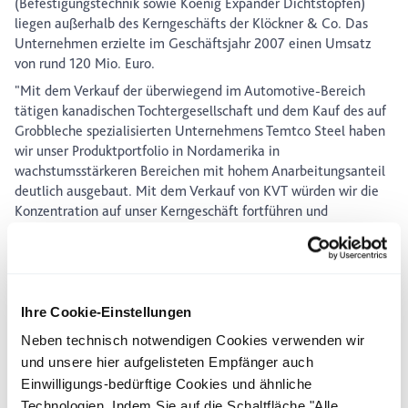
(Befestigungstechnik sowie Koenig Expander Dichtstopfen)
liegen außerhalb des Kerngeschäfts der Klöckner & Co. Das
Unternehmen erzielte im Geschäftsjahr 2007 einen Umsatz
von rund 120 Mio. Euro.
"Mit dem Verkauf der überwiegend im Automotive-Bereich
tätigen kanadischen Tochtergesellschaft und dem Kauf des auf
Grobbleche spezialisierten Unternehmens Temtco Steel haben
wir unser Produktportfolio in Nordamerika in
wachstumsstärkeren Bereichen mit hohem Anarbeitungsanteil
deutlich ausgebaut. Mit dem Verkauf von KVT würden wir die
Konzentration auf unser Kerngeschäft fortführen und
zusätzliche Mittel für die weitere Expansion freisetzen", führt
Dr. Thomas Ludwig, Vorstandsvorsitzender der Klöckner & Co
AG, aus.
Das gute erste Quartal und die unverändert positiven
Ihre Cookie-Einstellungen
Aussichten für das zweite Quartal bilden ein solides Fundament
für die weitere Ergebnisentwicklung im laufenden
Neben technisch notwendigen Cookies verwenden wir
Geschäftsjahr. „Wir sind sehr zufrieden mit dem Start in das
und unsere hier aufgelisteten Empfänger auch
Geschäftsjahr 2008. Die über Akquisitionen getriebene
Einwilligungs-bedürftige Cookies und ähnliche
Expansion, die fortlaufende Optimierung des Unternehmens
Technologien. Indem Sie auf die Schaltfläche "Alle