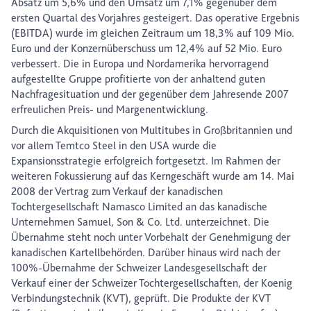
Absatz um 5,6% und den Umsatz um 7,1% gegenüber dem
ersten Quartal des Vorjahres gesteigert. Das operative Ergebnis
(EBITDA) wurde im gleichen Zeitraum um 18,3% auf 109 Mio.
Euro und der Konzernüberschuss um 12,4% auf 52 Mio. Euro
verbessert. Die in Europa und Nordamerika hervorragend
aufgestellte Gruppe profitierte von der anhaltend guten
Nachfragesituation und der gegenüber dem Jahresende 2007
erfreulichen Preis- und Margenentwicklung.
Durch die Akquisitionen von Multitubes in Großbritannien und
vor allem Temtco Steel in den USA wurde die
Expansionsstrategie erfolgreich fortgesetzt. Im Rahmen der
weiteren Fokussierung auf das Kerngeschäft wurde am 14. Mai
2008 der Vertrag zum Verkauf der kanadischen
Tochtergesellschaft Namasco Limited an das kanadische
Unternehmen Samuel, Son & Co. Ltd. unterzeichnet. Die
Übernahme steht noch unter Vorbehalt der Genehmigung der
kanadischen Kartellbehörden. Darüber hinaus wird nach der
100%-Übernahme der Schweizer Landesgesellschaft der
Verkauf einer der Schweizer Tochtergesellschaften, der Koenig
Verbindungstechnik (KVT), geprüft. Die Produkte der KVT