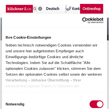
Deutsch
Kontakt
Onlineshop
Ihre Cookie-Einstellungen
Neben technisch notwendigen Cookies verwenden wir
Neues Vorstandsmitglied der Klöckner &
und unsere hier aufgelisteten Empfänger auch
Co AG
Einwilligungs-bedürftige Cookies und ähnliche
Technologien. Indem Sie auf die Schaltfläche "Alle
Der Aufsichtsrat der Klöckner & Co AG hat in seiner heutigen
optionalen Cookies zulassen" klicken, stimmen Sie dem
Sitzung Herrn Ulrich Becker zum Mitglied des Vorstands
Setzen der optionalen Cookies selbst sowie der weiteren
berufen. Herr Becker war bisher Mitglied der Geschäftsführung
Verarbeitung – inklusive Übermittlung – Ihrer
der Benteler Automobiltechnik GmbH und hat bereits
personenbezogenen Daten zu Zwecken der
langjährige Erfahrung auf Geschäftsführungsebene im
Stahldistributions- und Handelsgeschäft. Herr Becker wird die
Verbesserung Ihres Komforts und der Berücksichtigung
Verantwortung für das Segment Europa und die Funktion
von Präferenzen durch Personalisierung, Analyse des
Einwilligungsauswahl
Einkauf übernehmen.
Nutzerverhaltens sowie der Durchführung und
Notwendig