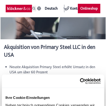
Deutsch
Kontakt
Onlineshop
Akquisition von Primary Steel LLC in den
USA
Neuste Akquisition Primary Steel erhöht Umsatz in den
USA um über 60 Prozent
Die Namasco Corporation mit Hauptsitz in Atlanta, Georgia,
USA, eine Landesgesellschaft der Klöckner & Co
Aktiengesellschaft, hat einen Vertrag zum Erwerb des
Ihre Cookie-Einstellungen
Distributionsunternehmens Primary Steel LLC mit Hauptsitz in
Middletown, Connecticut, USA, unterzeichnet. Die Übernahme
Neben technisch notwendigen Cookies verwenden wir