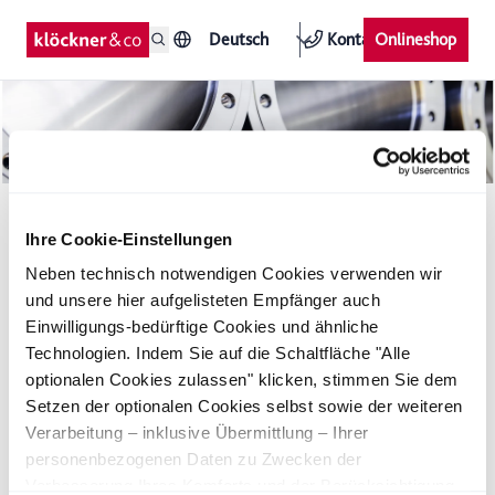
Deutsch
Kontakt
Onlineshop
Pflichtangaben / Mandatory information
Ihre Cookie-Einstellungen
kloeckner.i GmbH
Neben technisch notwendigen Cookies verwenden wir
Ackerstraße 14-15
und unsere hier aufgelisteten Empfänger auch
D-10115 Berlin
Einwilligungs-bedürftige Cookies und ähnliche
Email:
info-kci@kloeckner.com
Technologien. Indem Sie auf die Schaltfläche "Alle
optionalen Cookies zulassen" klicken, stimmen Sie dem
Vertreten durch die Geschäftsführung:
Setzen der optionalen Cookies selbst sowie der weiteren
Florian Mialki-Schulze (Vorsitzender/CEO)
Verarbeitung – inklusive Übermittlung – Ihrer
Benjamin Papenfuß (CDO)
personenbezogenen Daten zu Zwecken der
Frank Roth (CFO)
Verbesserung Ihres Komforts und der Berücksichtigung