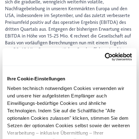
sich die graduelle, wenngleich weiterhin volatile,
Nachfragebelebung in unseren Kernmärkten Europa und den
USA, insbesondere im September, und das zuletzt verbesserte
Preisumfeld positiv auf das operative Ergebnis (EBITDA) des
dritten Quartals aus. Entgegen der bisherigen Erwartung eines
EBITDA in Höhe von 15-25 Mio. € rechnet die Gesellschaft auf
Basis von vorläufigen Berechnungen nun mit einem Ergebnis
von 30-40 Mio. € vor wesentlichen Sondereffekten im dritten
Quartal.
Vor dem Hintergrund der wieder steigenden COVID-19-
Infektionszahlen bleibt die Unsicherheit über die
Ihre Cookie-Einstellungen
Geschäftserwartung für das vierte Quartal unverändert hoch,
insbesondere über die zu erwartende Nachfrage. Dennoch
Neben technisch notwendigen Cookies verwenden wir
führen die fortschreitende Digitalisierung und das konsequente
und unsere hier aufgelisteten Empfänger auch
Kostenmanagement im Rahmen des Projektes „Surtsey“ sowie
Einwilligungs-bedürftige Cookies und ähnliche
die sich verbessernde Preisentwicklung in Europa und den USA
Technologien. Indem Sie auf die Schaltfläche "Alle
zu einer erhöhten Ergebniserwartung auch für das Gesamtjahr
optionalen Cookies zulassen" klicken, stimmen Sie dem
2020 von 75-95 Mio. € vor wesentlichen Sondereffekten,
Setzen der optionalen Cookies selbst sowie der weiteren
nachdem bislang von einer Spanne von 50-70 Mio. €
Verarbeitung – inklusive Übermittlung – Ihrer
ausgegangen wurde. Darüber hinaus wird weiterhin mit einem