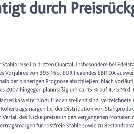
tigt durch Preisrück
icherweise einige Funktionen der Website nicht mehr zur Verfüg
ederzeit mit Wirkung für die Zukunft in unserer Datenschutzerklä
nschutz-Symbols am Ende der Seite widerrufen.
 Stahlpreise im dritten Quartal, insbesondere bei Edelst
es Vorjahres von 395 Mio. EUR liegendes EBITDA auswei
alb der bisherigen Prognose abschließen. Nach vorläuf
es 2007 hingegen planmäßig um ca. 15 % auf 4,75 Mrd. 
merika weiterhin zufrieden stellend sind, verzeichnete 
 Rohertragsmargen bei der Distribution von Stahlproduk
n Verfall des Nickelpreises in den vergangenen Monaten n
hertragsmargen für rostfreie Stähle sowie zu Bestandsa