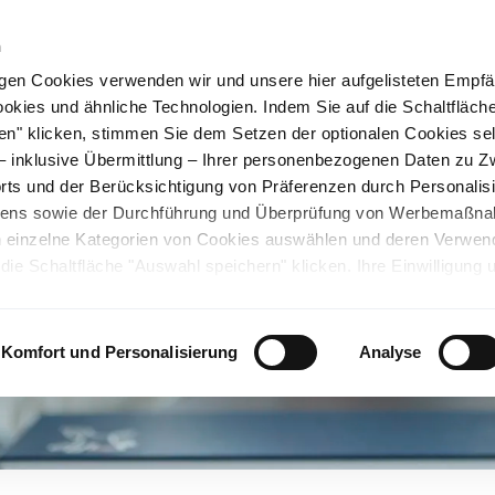
n
gen Cookies verwenden wir und unsere hier aufgelisteten Empf
ookies und ähnliche Technologien. Indem Sie auf die Schaltfläche
rüner Stahl
Nachhaltigkeit
Karriere
Stando
en" klicken, stimmen Sie dem Setzen der optionalen Cookies se
 – inklusive Übermittlung – Ihrer personenbezogenen Daten zu 
ts und der Berücksichtigung von Präferenzen durch Personalisi
tens sowie der Durchführung und Überprüfung von Werbemaßn
ch einzelne Kategorien von Cookies auswählen und deren Verwe
ie Schaltfläche "Auswahl speichern" klicken. Ihre Einwilligung 
unsicheren Drittländern. Wir weisen auf ein nicht mit der EU verg
chen Ländern hin. Es besteht u.a. das Risiko, dass dortige Behö
ifen können und Ihre Datenschutzrechte eingeschränkt sind. Wei
Komfort und Personalisierung
Analyse
deten Cookies und ähnlichen Technologien sowie zur Verarbeitu
 z.B. zu den verarbeiteten Daten, den Speicherdauern und den
ie durch Anklicken von "Details zeigen" oder durch Aufrufen
ärung
, die am Ende der Webseite verlinkt ist, wählen und finden
llungen oder wenn Sie die Schaltfläche "Alle optionalen Cookie