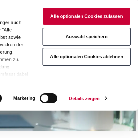
Deutsch
Kontakt
Onlineshop
Alle optionalen Cookies zulassen
änger auch
 "Alle
rte
Auswahl speichern
lbst sowie
Zwecken der
erung,
Alle optionalen Cookies ablehnen
ahmen zu.
ndung
umfasst dabei
leichbares
rden auf die
tere
Marketing
Details zeigen
ng Ihrer
. Je nach den
s ablehnen"