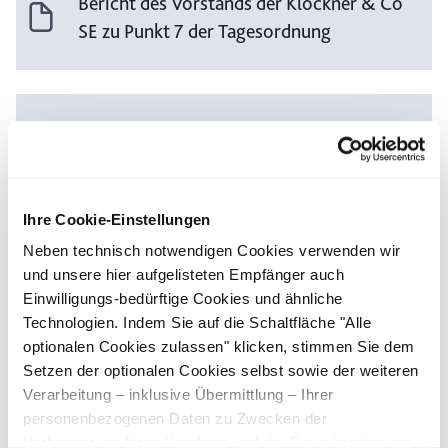
Bericht des Vorstands der Klöckner & Co
SE zu Punkt 7 der Tagesordnung
Bericht des Vorstands der Klöckner & Co
SE zu den Punkten 9 und 10 der
Tagesordnung
Ihre Cookie-Einstellungen
Neben technisch notwendigen Cookies verwenden wir
und unsere hier aufgelisteten Empfänger auch
Geschäftsbericht 2016
Einwilligungs-bedürftige Cookies und ähnliche
Technologien. Indem Sie auf die Schaltfläche "Alle
optionalen Cookies zulassen" klicken, stimmen Sie dem
Setzen der optionalen Cookies selbst sowie der weiteren
Verarbeitung – inklusive Übermittlung – Ihrer
personenbezogenen Daten zu Zwecken der
Vorschlag an die HV
Verbesserung Ihres Komforts und der Berücksichtigung