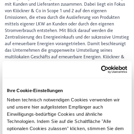
mit Kunden und Lieferanten zusammen. Dabei liegt ein Fokus
von Klöckner & Co in Scope 1 und 2 auf den eigenen
Emissionen, die etwa durch die Auslieferung von Produkten
mittels eigener LKW an Kunden oder durch den eigenen
Stromverbrauch entstehen. Mit Blick darauf werden die
Zentralisierung des Energieeinkaufs und der sukzessive Umstieg
auf erneuerbare Energien vorangetrieben. Damit beschleunigt
das Unternehmen die gruppenweite Umstellung seines
multilokalen Geschäfts auf erneuerbare Energien. Klöckner &
Co hat zudem bereits begonnen, bei der LKW- und PKW-Flotte
auf innovative Antriebsmöglichkeiten wie E-Mobilität oder
Wasserstoff umzustellen. Durch umfassende Emissionsanalysen
und -beschränkungen in der Beschaffung und Logistik werden
weitere Einsparpotenziale gehoben.
Ihre Cookie-Einstellungen
Hinsichtlich der direkt beeinflussbaren CO
-Emissionen aus der
Neben technisch notwendigen Cookies verwenden wir
2
vor- und nachgelagerten Lieferkette, des sogenannten Scope 3,
und unsere hier aufgelisteten Empfänger auch
spart Klöckner & Co Emissionen durch innovative Meeting- und
Einwilligungs-bedürftige Cookies und ähnliche
Reisekonzepte. So hat das Unternehmen bereits in diesem Jahr
Technologien. Indem Sie auf die Schaltfläche "Alle
von Inlandsflügen auf emissionsärmere Reiseoptionen
optionalen Cookies zulassen" klicken, stimmen Sie dem
verpflichtend umgestellt und hybride Arbeitskonzepte mit