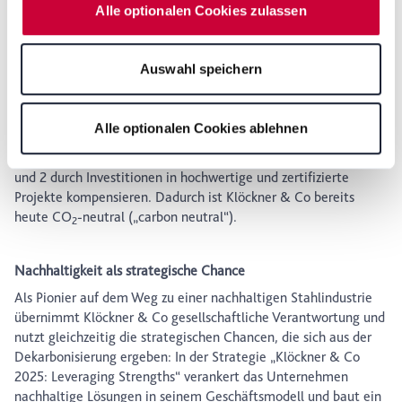
Alle optionalen Cookies zulassen
Dienstleistungsspektrum deutlich.
Daten, den Speicherdauern und den Datenempfängern,
können Sie durch Anklicken von "Details zeigen" oder
Klöckner & Co wird somit die Emissionen über die komplette
durch Aufrufen unserer
Datenschutzerklärung
, die am
Lieferkette hinweg senken und konzentriert sich zuvorderst auf
Auswahl speichern
Ende der Webseite verlinkt ist, wählen und finden. Je
die Reduktion dieser Emissionen. Doch nicht alle Emissionen
lassen sich schon heute komplett eliminieren. Zusätzlich zu den
nach den von Ihnen gewählten Einstellungen oder wenn
umfangreichen Reduktionsmaßnahmen, die sich über alle
Sie die Schaltfläche "Alle optionalen Cookies ablehnen"
Alle optionalen Cookies ablehnen
Scopes erstrecken, wird das Unternehmen schon ab diesem
wählen, stehen Ihnen möglicherweise einige Funktionen
Jahr die derzeit noch unvermeidbaren Emissionen in Scope 1
der Website nicht mehr zur Verfügung. Sie können Ihre
und 2 durch Investitionen in hochwertige und zertifizierte
Einwilligung jederzeit mit Wirkung für die Zukunft in
Projekte kompensieren. Dadurch ist Klöckner & Co bereits
unserer Datenschutzerklärung oder durch Anklicken des
heute CO
-neutral („carbon neutral“).
2
Datenschutz-Symbols am Ende der Seite widerrufen.
Nachhaltigkeit als strategische Chance
Als Pionier auf dem Weg zu einer nachhaltigen Stahlindustrie
übernimmt Klöckner & Co gesellschaftliche Verantwortung und
nutzt gleichzeitig die strategischen Chancen, die sich aus der
Dekarbonisierung ergeben: In der Strategie „Klöckner & Co
2025: Leveraging Strengths“ verankert das Unternehmen
nachhaltige Lösungen in seinem Geschäftsmodell und baut ein