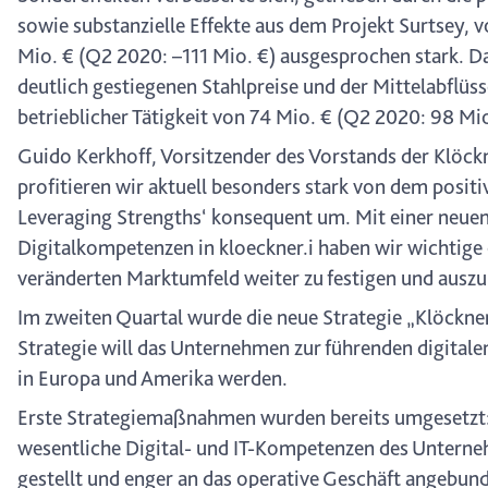
sowie substanzielle Effekte aus dem Projekt Surtsey, 
Mio. € (Q2 2020: –111 Mio. €) ausgesprochen stark. Das
deutlich gestiegenen Stahlpreise und der Mittelabflü
betrieblicher Tätigkeit von 74 Mio. € (Q2 2020: 98 Mio.
Guido Kerkhoff, Vorsitzender des Vorstands der Klöck
profitieren wir aktuell besonders stark von dem posit
Leveraging Strengths‘ konsequent um. Mit einer neue
Digitalkompetenzen in kloeckner.i haben wir wichtige
veränderten Marktumfeld weiter zu festigen und ausz
Im zweiten Quartal wurde die neue Strategie „Klöckner
Strategie will das Unternehmen zur führenden digital
in Europa und Amerika werden.
Erste Strategiemaßnahmen wurden bereits umgesetzt: 
wesentliche Digital- und IT-Kompetenzen des Unterneh
gestellt und enger an das operative Geschäft angebun