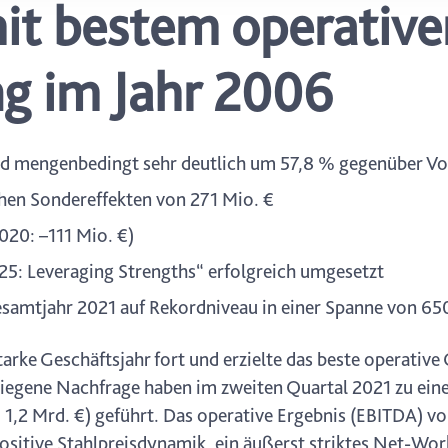
it bestem operative
icherweise einige Funktionen der Website nicht mehr zur Verfüg
ederzeit mit Wirkung für die Zukunft in unserer Datenschutzerklä
nschutz-Symbols am Ende der Seite widerrufen.
g im Jahr 2006
und mengenbedingt sehr deutlich um 57,8 % gegenüber Vo
hen Sondereffekten von 271 Mio. €
020: –111 Mio. €)
5: Leveraging Strengths“ erfolgreich umgesetzt
samtjahr 2021 auf Rekordniveau in einer Spanne von 650
arke Geschäftsjahr fort und erzielte das beste operative
tiegene Nachfrage haben im zweiten Quartal 2021 zu ein
,2 Mrd. €) geführt. Das operative Ergebnis (EBITDA) vo
 positive Stahlpreisdynamik, ein äußerst striktes Net-