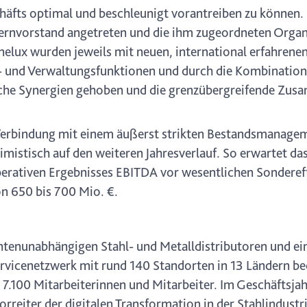
schäfts optimal und beschleunigt vorantreiben zu können.
rnvorstand angetreten und die ihm zugeordneten Organi
nelux wurden jeweils mit neuen, international erfahre
anz- und Verwaltungsfunktionen und durch die Kombinati
iche Synergien gehoben und die grenzübergreifende Zusa
Verbindung mit einem äußerst strikten Bestandsmanagem
imistisch auf den weiteren Jahresverlauf. So erwartet d
operativen Ergebnisses EBITDA vor wesentlichen Sonderef
on 650 bis 700 Mio. €.
ntenunabhängigen Stahl- und Metalldistributoren und ein
rvicenetzwerk mit rund 140 Standorten in 13 Ländern be
 7.100 Mitarbeiterinnen und Mitarbeiter. Im Geschäftsja
rreiter der digitalen Transformation in der Stahlindustr