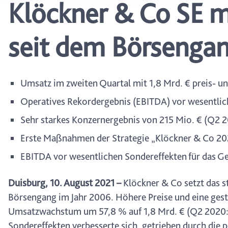
Klöckner & Co SE m
wählen, stehen Ihnen mögl
können Ihre Einwilligung j
durch Anklicken des Date
seit dem Börsengan
Umsatz im zweiten Quartal mit 1,8 Mrd. € preis- 
Operatives Rekordergebnis (EBITDA) vor wesentlic
Sehr starkes Konzernergebnis von 215 Mio. € (Q2 2
Erste Maßnahmen der Strategie „Klöckner & Co 202
EBITDA vor wesentlichen Sondereffekten für das Ge
Duisburg, 10. August 2021 –
Klöckner & Co setzt das st
Börsengang im Jahr 2006. Höhere Preise und eine ges
Umsatzwachstum um 57,8 % auf 1,8 Mrd. € (Q2 2020: 1
Sondereffekten verbesserte sich, getrieben durch die