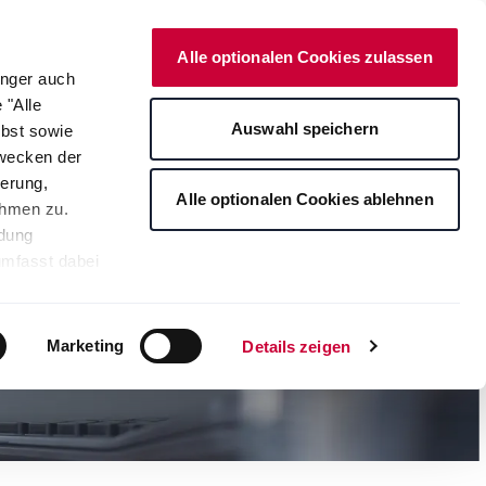
Deutsch
Kontakt
Onlineshop
Alle optionalen Cookies zulassen
änger auch
 "Alle
rte
Auswahl speichern
lbst sowie
Zwecken der
erung,
Alle optionalen Cookies ablehnen
ahmen zu.
ndung
umfasst dabei
leichbares
rden auf die
tere
Marketing
Details zeigen
ng Ihrer
. Je nach den
s ablehnen"