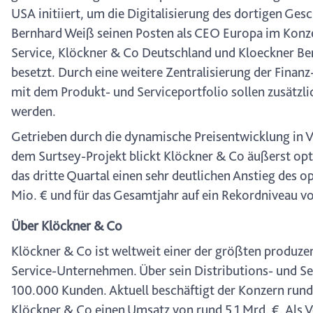
USA initiiert, um die Digitalisierung des dortigen Ge
Bernhard Weiß seinen Posten als CEO Europa im Konze
Service, Klöckner & Co Deutschland und Kloeckner Be
besetzt. Durch eine weitere Zentralisierung der Fin
mit dem Produkt- und Serviceportfolio sollen zusätzl
werden.
Getrieben durch die dynamische Preisentwicklung in 
dem Surtsey-Projekt blickt Klöckner & Co äußerst opt
das dritte Quartal einen sehr deutlichen Anstieg des 
Mio. € und für das Gesamtjahr auf ein Rekordniveau v
Über Klöckner & Co
Klöckner & Co ist weltweit einer der größten produze
Service-Unternehmen. Über sein Distributions- und Se
100.000 Kunden. Aktuell beschäftigt der Konzern rund
Klöckner & Co einen Umsatz von rund 5,1 Mrd. €. Als Vo