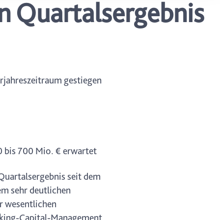
n Quartalsergebnis
ung. Sie
rung oder
rjahreszeitraum gestiegen
 bis 700 Mio. € erwartet
 Quartalsergebnis seit dem
em sehr deutlichen
r wesentlichen
Working-Capital-Management