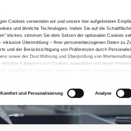
n
gen Cookies verwenden wir und unsere hier aufgelisteten Empf
ookies und ähnliche Technologien. Indem Sie auf die Schaltfläche
rüner Stahl
Nachhaltigkeit
Karriere
Stando
en" klicken, stimmen Sie dem Setzen der optionalen Cookies se
 – inklusive Übermittlung – Ihrer personenbezogenen Daten zu 
ts und der Berücksichtigung von Präferenzen durch Personalisi
tens sowie der Durchführung und Überprüfung von Werbemaßn
ch einzelne Kategorien von Cookies auswählen und deren Verwe
ie Schaltfläche "Auswahl speichern" klicken. Ihre Einwilligung 
unsicheren Drittländern. Wir weisen auf ein nicht mit der EU verg
chen Ländern hin. Es besteht u.a. das Risiko, dass dortige Behö
ifen können und Ihre Datenschutzrechte eingeschränkt sind. Wei
Komfort und Personalisierung
Analyse
deten Cookies und ähnlichen Technologien sowie zur Verarbeitu
 z.B. zu den verarbeiteten Daten, den Speicherdauern und den
ie durch Anklicken von "Details zeigen" oder durch Aufrufen
ärung
, die am Ende der Webseite verlinkt ist, wählen und finden
llungen oder wenn Sie die Schaltfläche "Alle optionalen Cookie