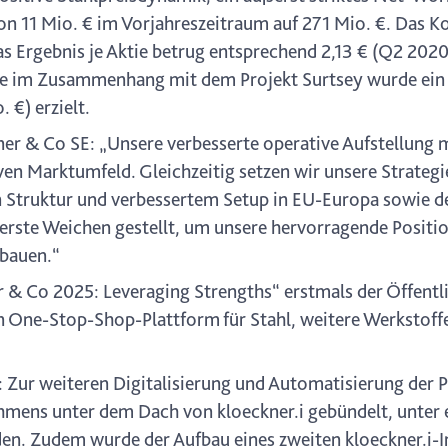
von 11 Mio. € im Vorjahreszeitraum auf 271 Mio. €. Das 
 Ergebnis je Aktie betrug entsprechend 2,13 € (Q2 2020: 
sse im Zusammenhang mit dem Projekt Surtsey wurde ein 
 €) erzielt.
ner & Co SE: „Unsere verbesserte operative Aufstellung 
iven Marktumfeld. Gleichzeitig setzen wir unsere Strateg
n Struktur und verbessertem Setup in EU-Europa sowie d
 erste Weichen gestellt, um unsere hervorragende Positi
ubauen.“
 & Co 2025: Leveraging Strengths“ erstmals der Öffentlic
en One-Stop-Shop-Plattform für Stahl, weitere Werkstoff
Zur weiteren Digitalisierung und Automatisierung der 
mens unter dem Dach von kloeckner.i gebündelt, unter e
den. Zudem wurde der Aufbau eines zweiten kloeckner.i-