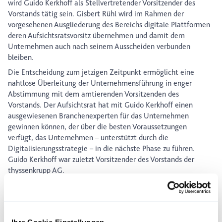
wird Guido Kerkhoff als Stellvertretender Vorsitzender des
Vorstands tätig sein. Gisbert Rühl wird im Rahmen der
vorgesehenen Ausgliederung des Bereichs digitale Plattformen
deren Aufsichtsratsvorsitz übernehmen und damit dem
Unternehmen auch nach seinem Ausscheiden verbunden
bleiben.
Die Entscheidung zum jetzigen Zeitpunkt ermöglicht eine
nahtlose Überleitung der Unternehmensführung in enger
Abstimmung mit dem amtierenden Vorsitzenden des
Vorstands. Der Aufsichtsrat hat mit Guido Kerkhoff einen
ausgewiesenen Branchenexperten für das Unternehmen
gewinnen können, der über die besten Voraussetzungen
verfügt, das Unternehmen – unterstützt durch die
Digitalisierungsstrategie – in die nächste Phase zu führen.
Guido Kerkhoff war zuletzt Vorsitzender des Vorstands der
thyssenkrupp AG.
Prof. Dieter Vogel: „Der Aufsichtsrat respektiert den Wunsch
von Gisbert Rühl, nach erfolgreichen Jahren als
Vorstandsvorsitzender seinen Dienstvertrag nicht über das
nächste Jahr hinaus verlängern zu wollen. Gleichzeitig freuen