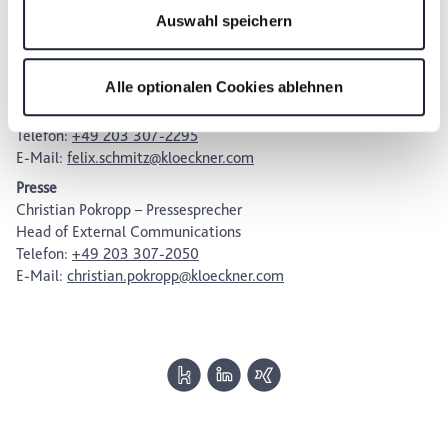
durch Aufrufen unserer
Datenschutzerklärung
, die am
Ansprechpartner Klöckner & Co SE:
Auswahl speichern
Ende der Webseite verlinkt ist, wählen und finden. Je
Investoren
nach den von Ihnen gewählten Einstellungen oder wenn
Felix Schmitz
Sie die Schaltfläche "Alle optionalen Cookies ablehnen"
Alle optionalen Cookies ablehnen
Head of Investor Relations,
wählen, stehen Ihnen möglicherweise einige Funktionen
Internal Communications & Sustainability
der Website nicht mehr zur Verfügung. Sie können Ihre
Telefon:
+49 203 307-2295
Einwilligung jederzeit mit Wirkung für die Zukunft in
E-Mail:
felix.schmitz@kloeckner.com
unserer Datenschutzerklärung oder durch Anklicken des
Presse
Datenschutz-Symbols am Ende der Seite widerrufen.
Christian Pokropp – Pressesprecher
Head of External Communications
Telefon:
+49 203 307-2050
E-Mail:
christian.pokropp@kloeckner.com