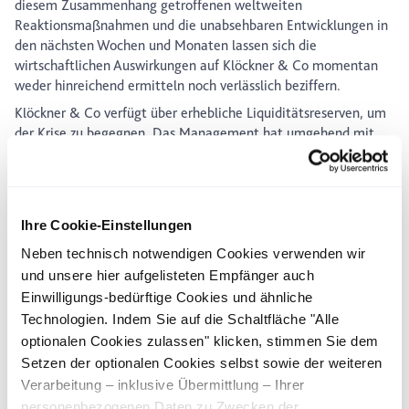
diesem Zusammenhang getroffenen weltweiten
Reaktionsmaßnahmen und die unabsehbaren Entwicklungen in
den nächsten Wochen und Monaten lassen sich die
wirtschaftlichen Auswirkungen auf Klöckner & Co momentan
weder hinreichend ermitteln noch verlässlich beziffern.
Klöckner & Co verfügt über erhebliche Liquiditätsreserven, um
der Krise zu begegnen. Das Management hat umgehend mit
umfangreichen Maßnahmen auf die Krise reagiert, um
einerseits die Gesundheit seiner Mitarbeiterinnen und
Mitarbeiter zu schützen und andererseits das Unternehmen für
die Krise zu wappnen. Dazu zählt neben der Umsetzung von
Ihre Cookie-Einstellungen
Notfallplänen die vorübergehende Einschränkung des Betriebs
(u. a. Kurzarbeit). Wir beschäftigen uns intensiv mit der jeweils
Neben technisch notwendigen Cookies verwenden wir
aktuellen Lage und werden in angemessener Weise ggf.
und unsere hier aufgelisteten Empfänger auch
weitere Maßnahmen ergreifen. Insgesamt werden die
Einwilligungs-bedürftige Cookies und ähnliche
Maßnahmen einen positiven Cashflow aus betrieblicher
Technologien. Indem Sie auf die Schaltfläche "Alle
Tätigkeit im zweiten Quartal 2020 erzeugen.
optionalen Cookies zulassen" klicken, stimmen Sie dem
Für das erste Quartal 2020 wird nach derzeitiger Schätzung mit
Setzen der optionalen Cookies selbst sowie der weiteren
einem Ergebnis am unteren Ende der veröffentlichten
Verarbeitung – inklusive Übermittlung – Ihrer
Guidance (EBITDA vor wesentlichen Sondereffekten von 20-30
personenbezogenen Daten zu Zwecken der