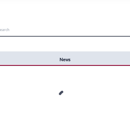
icherweise einige Funktionen der Website nicht mehr zur Verfüg
ederzeit mit Wirkung für die Zukunft in unserer Datenschutzerklä
nschutz-Symbols am Ende der Seite widerrufen.
News