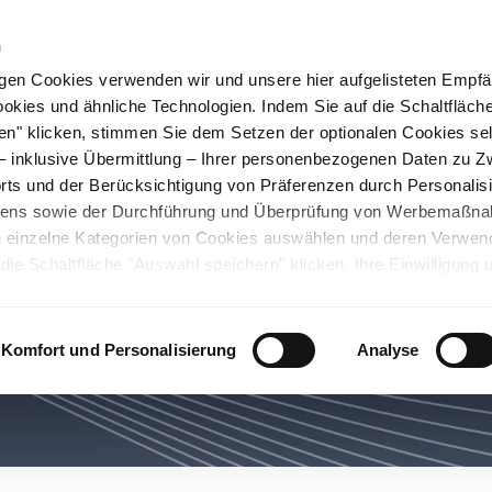
n
gen Cookies verwenden wir und unsere hier aufgelisteten Empf
ookies und ähnliche Technologien. Indem Sie auf die Schaltfläche
rüner Stahl
Nachhaltigkeit
Karriere
Stando
en" klicken, stimmen Sie dem Setzen der optionalen Cookies se
 – inklusive Übermittlung – Ihrer personenbezogenen Daten zu 
ts und der Berücksichtigung von Präferenzen durch Personalisi
tens sowie der Durchführung und Überprüfung von Werbemaßn
ch einzelne Kategorien von Cookies auswählen und deren Verwe
ie Schaltfläche "Auswahl speichern" klicken. Ihre Einwilligung 
unsicheren Drittländern. Wir weisen auf ein nicht mit der EU verg
chen Ländern hin. Es besteht u.a. das Risiko, dass dortige Behö
ifen können und Ihre Datenschutzrechte eingeschränkt sind. Wei
Komfort und Personalisierung
Analyse
deten Cookies und ähnlichen Technologien sowie zur Verarbeitu
 z.B. zu den verarbeiteten Daten, den Speicherdauern und den
ie durch Anklicken von "Details zeigen" oder durch Aufrufen
ärung
, die am Ende der Webseite verlinkt ist, wählen und finden
llungen oder wenn Sie die Schaltfläche "Alle optionalen Cookie