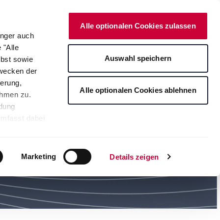
Deutsch
Kontakt
Onlineshop
Alle optionalen Cookies zulassen
änger auch
 "Alle
rte
Auswahl speichern
lbst sowie
Zwecken der
erung,
Alle optionalen Cookies ablehnen
ahmen zu.
ndung
umfasst dabei
leichbares
rden auf die
tere
Marketing
Details zeigen
ng Ihrer
. Je nach den
s ablehnen"